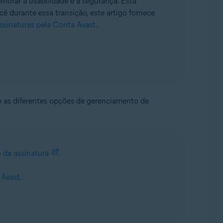
horar a usabilidade e a segurança. Esta
cê durante essa transição, este artigo fornece
sinaturas pela Conta Avast
.
e as diferentes opções de gerenciamento de
 da assinatura
.
 Avast
.