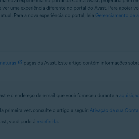
 nova experiência no portal da Conta Avast, projetada para mel
 ver uma experiência diferente no portal do Avast. Para apoiar vo
tual. Para a nova experiência do portal, leia
Gerenciamento de as
inaturas
pagas da Avast. Este artigo contém informações sobr
ast é o endereço de e-mail que você forneceu durante a
aquisição
a primeira vez, consulte o artigo a seguir:
Ativação da sua Conta
ast, você poderá
redefini-la
.