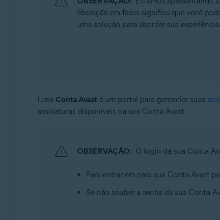
OBSERVAÇÃO:
Estamos apresentando uma
Sistemas operacionais:
liberação em fases significa que você pode
Todos os sistemas operacionais compatíveis
uma solução para abordar sua experiência a
Uma
Conta Avast
é um portal para gerenciar suas
ass
assinaturas disponíveis na sua Conta Avast.
OBSERVAÇÃO:
O login da sua Conta Av
Para entrar em para sua Conta Avast pel
Se não souber a senha da sua Conta Av