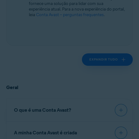
fornece uma solução para lidar com sua
experiência atual. Para a nova experiência do portal,
leia
Conta Avast – perguntas frequentes
.
EXPANDIR TUDO
Geral
O que é uma Conta Avast?
Uma
Conta Avast
é um portal para gerenciar as
A minha Conta Avast é criada
assinaturas pagas da Avast. Na sua Conta Avast,