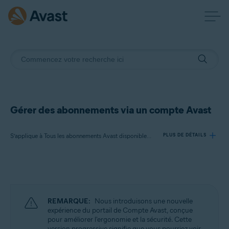
Gérer des abonnements via un compte Avast
S’applique à Tous les abonnements Avast disponibles pour les particuliers
PLUS DE DÉTAILS
Produits:
Tous les abonnements Avast disponibles pour les particuliers
REMARQUE:
Nous introduisons une nouvelle
Systèmes d'exploitation:
expérience du portail de Compte Avast, conçue
pour améliorer l'ergonomie et la sécurité. Cette
Tous les systèmes d’exploitation pris en charge
version progressive signifie que vous pourriez voir