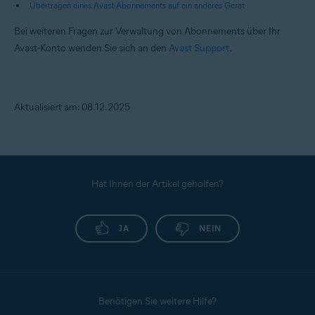
Übertragen eines Avast-Abonnements auf ein anderes Gerät
Bei weiteren Fragen zur Verwaltung von Abonnements über Ihr
Avast-Konto wenden Sie sich an den
Avast Support
.
Aktualisiert am: 08.12.2025
Hat Ihnen der Artikel geholfen?
JA
NEIN
Benötigen Sie weitere Hilfe?