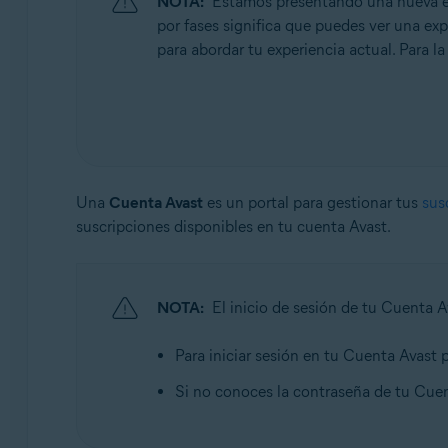
NOTA:
Estamos presentando una nueva exp
Sistemas operativos:
por fases significa que puedes ver una expe
Todos los sistemas operativos compatibles
para abordar tu experiencia actual. Para la
Una
Cuenta Avast
es un portal para gestionar tus
sus
suscripciones disponibles en tu cuenta Avast.
NOTA:
El inicio de sesión de tu Cuenta A
Para iniciar sesión en tu Cuenta Avast p
Si no conoces la contraseña de tu Cue