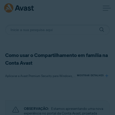
Como usar o Compartilhamento em família na
Conta Avast
Aplica-se a Avast Premium Security para Windows, Avast One para Windows, Avast Cleanup Premium para Windows, Avast One para Mac, Avast Mobile Security Premium para Android, Avast One para Android, Avast One para iOS
MOSTRAR DETALHES
Produtos:
Avast Premium Security 22.x para Windows
Avast One 22.x para Windows
OBSERVAÇÃO:
Estamos apresentando uma nova
Avast Cleanup Premium 22.x para Windows
experiência no portal da Conta Avast, projetada