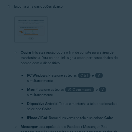
Escolha uma das opções abaixo:
Copiar link
: essa opção copia o link de convite para a área de
transferência. Para colar o link, siga a etapa pertinente abaixo de
acordo com o dispositivo:
PC Windows
: Pressione as teclas
Ctrl
e
V
simultaneamente.
Mac
: Pressione as teclas
⌘ Command
e
V
simultaneamente.
Dispositivo Android
: Toque e mantenha a tela pressionada e
selecione
Colar
.
iPhone / iPad
: Toque duas vezes na tela e selecione
Colar
.
Messenger
: essa opção abra o Facebook Messenger. Para
compartilhar o link de convite, siga a etapa pertinente abaixo de