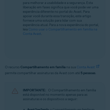
para melhorar a usabilidade e a segurança. Esta
Avast One 22.x para Mac
liberação em fases significa que você pode ver uma
experiência diferente no portal do Avast. Para
Avast Mobile Security Premium 6.x para Android
apoiar você durante essa transição, este artigo
Avast One 2.x para Android
fornece uma solução para lidar com sua
experiência atual. Para a nova experiência do portal,
Avast One 2.x para iOS
leia
Como usar o Compartilhamento em família na
Conta Avast
.
Sistemas operacionais:
Todos os sistemas operacionais compatíveis
O recurso
Compartilhamento em família
na sua
Conta Avast
permite compartilhar assinaturas da Avast com até
5 pessoas
.
IMPORTANTE:
O Compartilhamento em família
está disponível no momento apenas para as
assinaturas e os dispositivos a seguir:
Avast One Family
: o Compartilhamento em família no