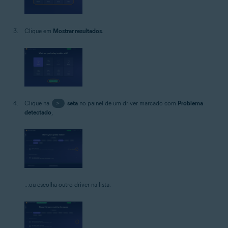
Clique em
Mostrar resultados
.
Clique na
>
seta
no painel de um driver marcado com
Problema
detectado
,
...ou escolha outro driver na lista.