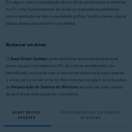
Em alguns casos, a atualização de um driver pode causar problemas
Microsoft Windows 11 Home / Pro / Enterprise / Education
no PC, mau funcionamento do áudio ou trackpad ou problemas
Microsoft Windows 10 Home / Pro / Enterprise / Education - 32 / 64-bit
com a resolução da tela e a qualidade gráfica. Se isto ocorrer, siga as
Microsoft Windows 8.1 / Pro / Enterprise - 32 / 64-bit
Microsoft Windows 8 / Pro / Enterprise - 32 / 64-bit
etapas abaixo para resolver o problema.
Microsoft Windows 7 Home Basic / Home Premium / Professional /
Enterprise / Ultimate - Service Pack 1, 32 / 64-bit
Restaurar um driver
O
Avast Driver Updater
pode identificar automaticamente qual
driver causou o problema no PC. Se o driver problemático for
identificado, você pode usar o recurso de restauração para reverter
o driver para a versão anterior. Recomendamos seguir as instruções
da
Restauração do Sistema do Windows
se você não tiver certeza
de qual driver está causando o problema.
AVAST DRIVER
RESTAURAÇÃO DO SISTEMA DO
UPDATER
WINDOWS