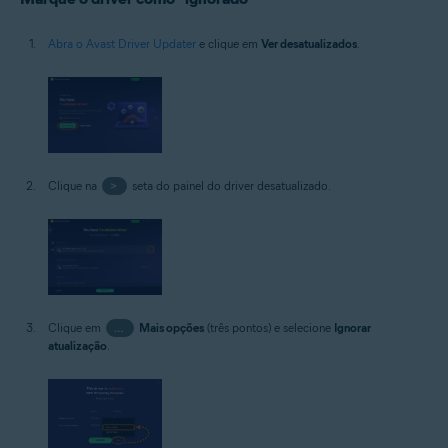
Abra o Avast Driver Updater
e clique em
Ver desatualizados
.
Clique na
>
seta do painel do driver desatualizado.
Clique em
…
Mais opções
(três pontos) e selecione
Ignorar
atualização
.