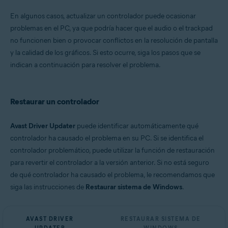
Microsoft Windows 11 Home/Pro/Enterprise/Education
En algunos casos, actualizar un controlador puede ocasionar
Microsoft Windows 10 Home/Pro/Enterprise/Education - 32 o 64 bits
problemas en el PC, ya que podría hacer que el audio o el trackpad
Microsoft Windows 8.1/Pro/Enterprise - 32 o 64 bits
Microsoft Windows 8/Pro/Enterprise - 32 o 64 bits
no funcionen bien o provocar conflictos en la resolución de pantalla
Microsoft Windows 7 Home Basic/Home
y la calidad de los gráficos. Si esto ocurre, siga los pasos que se
Premium/Professional/Enterprise/Ultimate - Service Pack 1, 32 o 64 bits
indican a continuación para resolver el problema.
Restaurar un controlador
Avast Driver Updater
puede identificar automáticamente qué
controlador ha causado el problema en su PC. Si se identifica el
controlador problemático, puede utilizar la función de restauración
para revertir el controlador a la versión anterior. Si no está seguro
de qué controlador ha causado el problema, le recomendamos que
siga las instrucciones de
Restaurar sistema de Windows
.
AVAST DRIVER
RESTAURAR SISTEMA DE