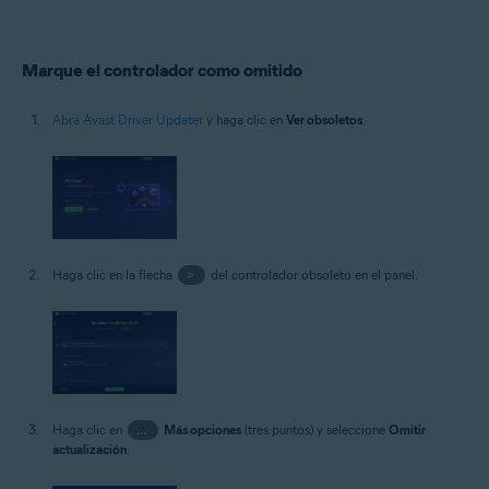
Marque el controlador como omitido
Abra Avast Driver Updater
y haga clic en
Ver obsoletos
.
Haga clic en la flecha
>
del controlador obsoleto en el panel.
Haga clic en
…
Más opciones
(tres puntos) y seleccione
Omitir
actualización
.