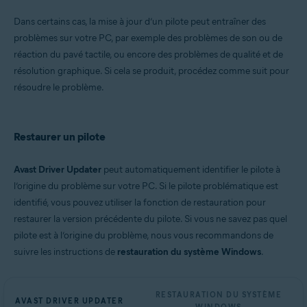
Microsoft Windows 11 Famille/Pro/Entreprise/Éducation
Dans certains cas, la mise à jour d’un pilote peut entraîner des
Microsoft Windows 10 Famille/Pro/Entreprise/Éducation (32/64 bits)
problèmes sur votre PC, par exemple des problèmes de son ou de
Microsoft Windows 8.1/Professionnel/Entreprise (32/64 bits)
Microsoft Windows 8/Professionnel/Entreprise (32/64 bits)
réaction du pavé tactile, ou encore des problèmes de qualité et de
Microsoft Windows 7 Édition Familiale Basique/Édition Familiale
résolution graphique. Si cela se produit, procédez comme suit pour
Premium/Professionnel/Entreprise/Édition Intégrale - Service Pack 1
résoudre le problème.
(32/64 bits)
Restaurer un pilote
Avast Driver Updater
peut automatiquement identifier le pilote à
l’origine du problème sur votre PC. Si le pilote problématique est
identifié, vous pouvez utiliser la fonction de restauration pour
restaurer la version précédente du pilote. Si vous ne savez pas quel
pilote est à l’origine du problème, nous vous recommandons de
suivre les instructions de
restauration du système Windows
.
RESTAURATION DU SYSTÈME
AVAST DRIVER UPDATER