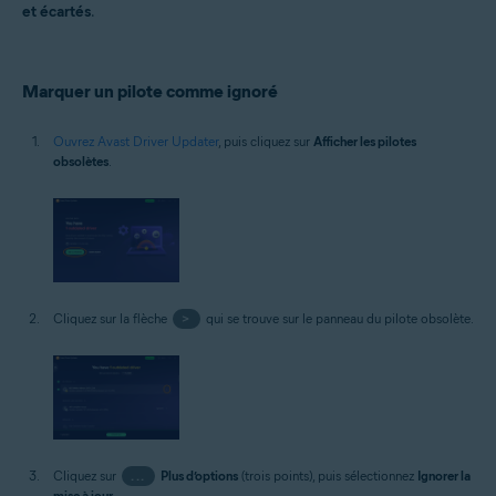
et écartés
.
Marquer un pilote comme ignoré
Ouvrez Avast Driver Updater
, puis cliquez sur
Afficher les pilotes
obsolètes
.
Cliquez sur la flèche
>
qui se trouve sur le panneau du pilote obsolète.
Cliquez sur
...
Plus d’options
(trois points), puis sélectionnez
Ignorer la
mise à jour
.