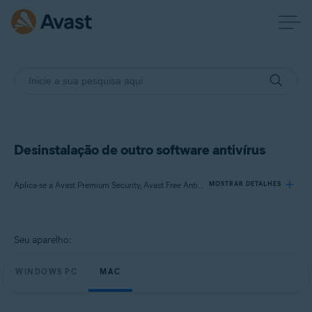
Desinstalação de outro software antivírus
Aplica-se a Avast Premium Security, Avast Free Antivirus, Avast Security
MOSTRAR DETALHES
Produtos:
Seu aparelho:
Avast Premium Security
Avast Free Antivirus
WINDOWS PC
MAC
Avast Security
Sistemas operacionais: