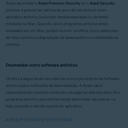
Antes de instalar o
Avast Premium Security
ou o
Avast Security
,
Windows e MacOS
primeiro é preciso ter certeza de que não há nenhum outro
aplicativo antivírus (incluindo versões expiradas ou de teste)
instalado no Mac. Quando vários programas antivírus estão
instalados em um Mac, podem ocorrer conflitos, como detecções
de falsos positivos, degradação de desempenho e instabilidade do
sistema.
Desinstalar outro software antivírus
Os links a seguir levam aos sites de outros provedores de software
antivírus para instruções de desinstalação. A Avast
não
é
responsável por nenhum conteúdo nas páginas web dos links. Se o
programa antivírus que está tentando desinstalar não estiver na
lista, consulte o site de suporte do aplicativo.
A
|
B
|
E
|
F
|
K
|
M
|
N
|
P
|
R
|
T
|
V
|
W
|
Z