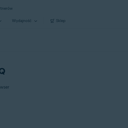
rtnerów
Wydajność
Sklep
AQ
owser