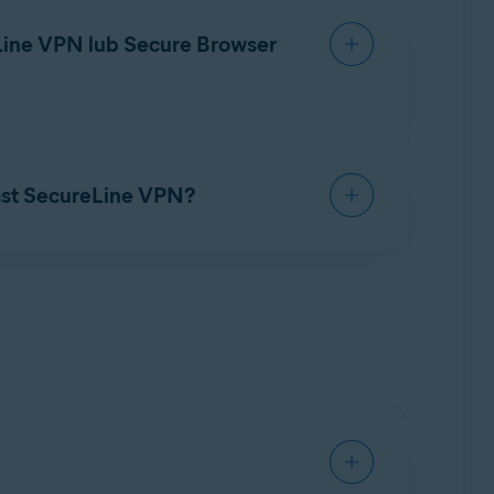
ji.
Line VPN lub Secure Browser
res
po zakończeniu okresu subskrypcji.
t anulowania subskrypcji zawiera
vast SecureLine VPN?
lko jedną sieć VPN, aby zapewnić ochronę.
 30 lokalizacji VPN, wyłącznik awaryjny Kill-
cje VPN, inteligentną sieć VPN, wyłącznik