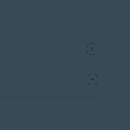
rzejdziesz na wersję
PRO
, zastąpi ona
atycznie szyfruje połączenie internetowe za
tomatyczne blokowanie wszystkich reklam i
rtykułem: