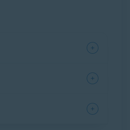
, dostępna w
Centrum bezpieczeństwa i
pewnieniu bezpieczeństwa w Internecie.
emu możliwe jest importowanie historii
illa Firefox
,
Opera
i
Safari
.
re Browser zawierają następujące artykuły: