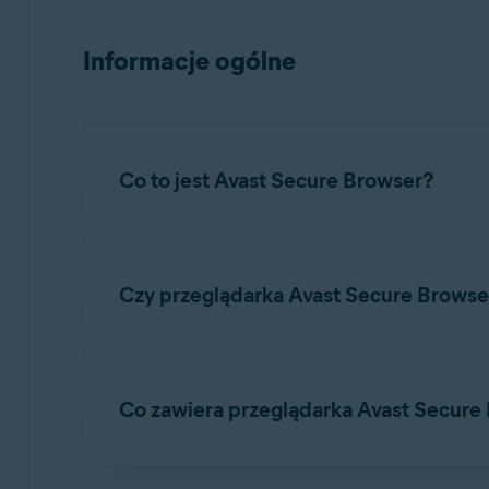
Informacje ogólne
Co to jest Avast Secure Browser?
Avast Secure Browser
to przeglądarka intern
prywatności
, która pozwala zarządzać prywat
Czy przeglądarka Avast Secure Browse
Tak. Przeglądarkę
Avast Secure Browser
zapro
przeglądania, zakładek, zapisanych haseł, pl
Co zawiera przeglądarka Avast Secur
Szczegółowe instrukcje dotyczące importowani