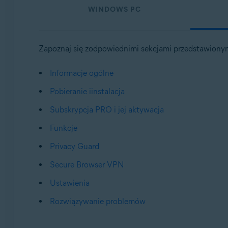
WINDOWS PC
Systemy operacyjne:
Windows, macOS, Android i iOS
Zapoznaj się zodpowiednimi sekcjami przedstawionym
Informacje ogólne
Pobieranie iinstalacja
Subskrypcja PRO i jej aktywacja
Funkcje
Privacy Guard
Secure Browser VPN
Ustawienia
Rozwiązywanie problemów