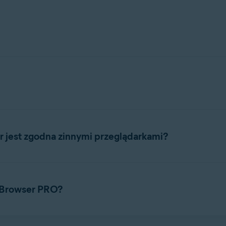
etowa z wbudowanymi narzędziami i
funkcjami
bezpieczeństwa
nością online, tożsamością i danymi osobowymi, aby pomóc w za
r jest zgodna zinnymi przeglądarkami?
jektowano zmyślą owspółpracy zinnymi przeglądarkami, dzięki cz
ików cookie iinnych elementów zprzeglądarek
Google Chrome
,
Moz
e Browser PRO?
a lub eksportowania zakładek i haseł do przeglądarki Avast Secu