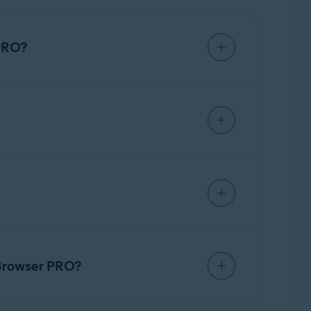
 PRO?
ć dane dotyczące płatności i adres e-mail.
zakończeniem. Jeśli nie anulujesz subskrypcji
 Browser PRO?
id i iOS.