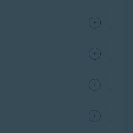
mpleksowego szyfrowania
danych lokalnie na
, co zapewnia, że nikt poza Tobą (łącznie z
go klucza szyfrowania za pośrednictwem
 aktywnością online. Większość funkcji jest
dują się wnastępującym artykule:
ć przeglądarkę Secure Browser, ręcznie
ebieskiego (WŁ.) na szary (WYŁ.).
watności
wprawym górnym rogu ekranu
, ukrywając prywatne dane przeglądarki,
pniania ekranu znajdziesz wponiższym artykule:
 jak obrazy wpamięci cache ipliki cookie.
 witryn internetowych od chwili rozpoczęcia
iami, wyświetli również zalecane działania.