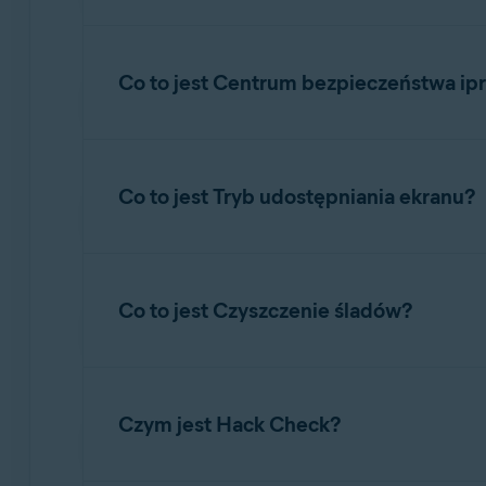
Avast Sync
umożliwia przesyłanie zakładek i hi
urządzeniu i zdalnie w centrum danych Avast.
Co to jest Centrum bezpieczeństwa ip
firmą Avast) nie może ich odczytać. Zaszyfr
ustawień synchronizacji.
Centrum bezpieczeństwa i prywatności
to kon
Szczegółowe instrukcje dotyczące synchroniza
domyślnie włączona, aby zapewnić najwyższ
Co to jest Tryb udostępniania ekranu?
włączając lub wyłączając pewne funkcje poprze
Synchronizowanie przeglądarki Avast Secu
Aby otworzyć Centrum bezpieczeństwa iprywat
Tryb udostępniania ekranu
zapewnia prywatnoś
przeglądarki
Avast Secure Browser
.
takie jak zakładki, historię wyszukiwania isug
Co to jest Czyszczenie śladów?
Tryb udostępniania ekranu w Avast Secure Br
Dostępne są następujące opcje:
Funkcja
Czyszczenie śladów
czyści historię p
Kontrola bezpieczeństwa
Chroni to Twoją prywatność izwalnia miejsce
Czym jest Hack Check?
Kontrola zabezpieczeń
wyświetla liczbę za
Aby wyczyścić swoją historię przeglądania:
korzystania z przeglądarki Avast Secure Br