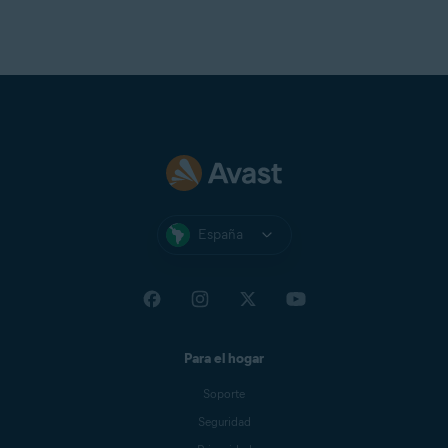
Lista de asociados de búsq
permitidos.
Listas personalizadas
Objetivo
: permite mostrar 
invasivo de confianza relaci
búsqueda mientras navegas 
España
Para el hogar
Soporte
Seguridad