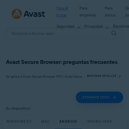
Para el
Para
Para
Q
hogar
empresas
socios
s
Seguridad
Privacidad
Rendimi
Avast Secure Browser: preguntas frecuentes
Se aplica a Avast Secure Browser PRO, Avast Secure Browser
MOSTRAR DETALLES
EXPANDIR TODO
Productos:
Avast Secure Browser PRO
Su dispositivo:
Avast Secure Browser
WINDOWS PC
MAC
ANDROID
IPHONE/IPAD
Sistemas operativos: