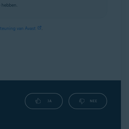
e hebben.
teuning van Avast
.
JA
NEE