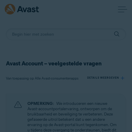
Avast Account – veelgestelde vragen
Van toepassing op Alle Avast-consumentenapps
DETAILS WEERGEVEN
Producten:
OPMERKING:
We introduceren een nieuwe
Alle Avast-consumentenapps
Avast-accountportalervaring, ontworpen om de
bruikbaarheid en beveiliging te verbeteren. Deze
gefaseerde uitrol betekent dat u een andere
Besturingssystemen:
ervaring op de Avast-portal kunt tegenkomen. Om
Alle ondersteunde platforms
u tijdens deze overgang te ondersteunen, biedt dit