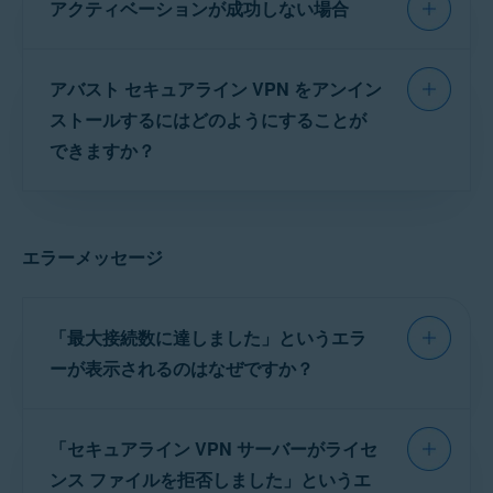
アクティベーションが成功しない場合
ュアライン VPN のインストールをお試しになる
ことをおすすめします。
サブスクリプションがアバスト セキュアライン
アバスト セキュアライン VPN のインストール
アバスト セキュアライン VPN をアンイン
VPN に対して有効であることを確認してくださ
い。
アバスト モバイル セキュリティ プレミア
ストールするにはどのようにすることが
問題が解決しない場合は、
アバスト サポート
に
ム
のライセンスを使用してアバスト セキュアラ
できますか？
お問い合わせください。
イン VPN をアクティベートすることはできませ
ん。
アンインストール手順の詳細については、次の
記事をご参照ください。
次の記事の詳しい手順を使って、アバスト セキ
エラーメッセージ
ュアライン VPN のアクティベーションをお試し
アバスト セキュアライン VPN をアンインストール
になることをお勧めします。
する
「最大接続数に達しました」というエラ
アバスト セキュアライン VPN ライセンスのアクテ
ーが表示されるのはなぜですか？
ィベート
注意:
デバイスからアバスト セ
キュアライン VPN を削除して
アクティベーションがうまくいかない場合は、
も、ライセンスは自動的にキャ
このエラーは、同じライセンスを使用してアバ
ンセルされません。アバスト サ
次の記事の追加のトラブルシューティングの手
「セキュアライン VPN サーバーがライセ
スト セキュアライン VPN サーバーに接続しよ
ブスクリプションのキャンセル
順をご参照ください。
については、次の記事をご参照
うとするデバイスが多すぎる場合に発生しま
ンス ファイルを拒否しました」というエ
ください。
アバストライセンス