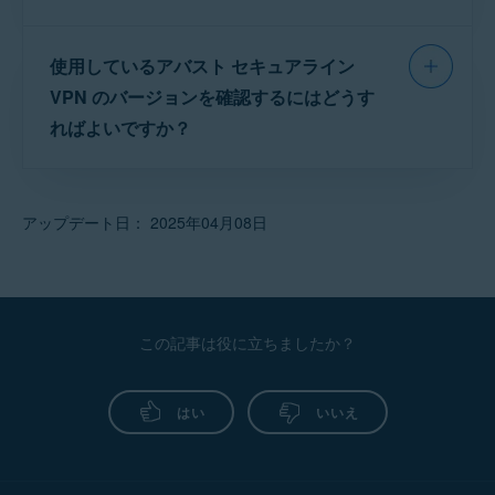
バスト セキュアライン VPN ライセンスのアクティ
るよう求められます。
ています。アバストはチェコ共和国の企業であるた
ベート
。
め、これらのプロバイダーでは、ロケーションが
アプリをアンインストールして再インストールして
「チェコ共和国」として表示される場合がありま
使用しているアバスト セキュアライン
アバスト サポートのページ
では、セルフ サ
みてください。アプリケーションをアンインストー
す。このようなことが発生した場合、AVG はプロバ
ービスで対処できるヘルプ記事が多数公開され
VPN のバージョンを確認するにはどうす
ルした後、Android デバイスを再起動します。手順
イダーと協力して AVG のサーバー ロケーションを
の詳細については、次の記事をご参照ください。
ています。ただし問題によっては、アバスト サ
正確なものに更新します。
ればよいですか？
ポートで詳細を調査する必要があります。
アバスト セキュアライン VPN をアンインスト
トラブルシューティングを行う目的で、アバス
ールする
アバスト セキュアライン VPNで問題が発生した
ト サポートの担当者からアプリケーションのバ
アバスト セキュアライン VPN のインストール
アップデート日： 2025年04月08日
場合は、
アバストサポートにお問い合わせ
いた
ージョン番号の提供を求められる場合がありま
だけます。サポート担当者が問題の解決をサポ
それでもアバスト セキュアライン VPN で接続
す。
ートします。
を確立または維持できない場合は、接続してい
る Wi-Fi または携帯ネットワークのネットワー
使用しているアバスト セキュアライン VPN の
クポリシーが問題の原因である可能性がありま
バージョンを確認：
この記事は役に立ちましたか？
す。
アバスト セキュアライン VPN を開き、[
設定
]
(歯車アイコン) ▸ [
概要
] の順に移動します。
はい
いいえ
アプリのバージョン番号は、[
現在のバージョン
] に
表示されます。