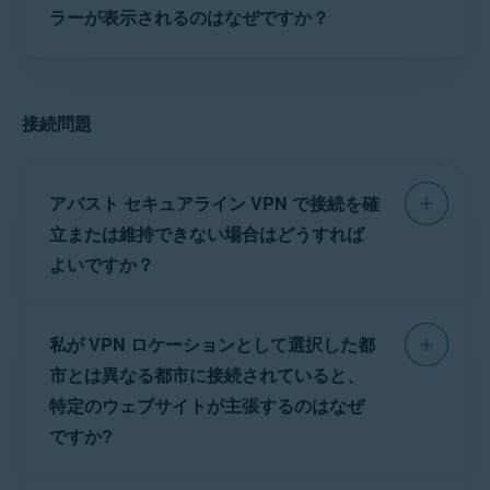
す。未使用のデバイスでアバスト セキュアライ
ラーが表示されるのはなぜですか？
のキャンセル - よく寄せられる
アバスト製品のアクティベーション問題のトラブル
ン VPN がアクティベートまたは接続されていな
質問
。
シューティング
いことを確認するようおすすめします。
このエラーは通常、
使用許諾契約
の条項に違
問題が解決しない場合は、
アバスト サポート
に
反し、アカウントが一時的に使用停止になって
お問い合わせください。
ライセンスが不正に使用されている可能性があ
接続問題
いるときに発生します。アカウント再アクティ
る場合は、
アバストサポート
にお問い合わせく
ベートするには、
アバスト サポート
にお問い合
ださい。
わせください。
アバスト セキュアライン VPN で接続を確
立または維持できない場合はどうすれば
ヒント:
ライセンスの最大デバ
イス数は、ご購入後に受け取ら
よいですか？
れた
注文確認メール
またはお客
様の
アバスト アカウント
で確
アバスト セキュアライン VPN が接続を確立ま
認できます。
私が VPN ロケーションとして選択した都
たは維持できない場合は、次のトラブルシュー
すでにライセンスを最大デバイ
ティング手順をお試しください。
市とは異なる都市に接続されていると、
ス数で使用している場合は、新
しいデバイスでアクティブ化す
特定のウェブサイトが主張するのはなぜ
る前に、既存のデバイスで
アク
アバスト セキュアライン VPN が切断されているこ
ですか?
ティベーション解除
する必要が
とを確認し、アプリのメイン画面に [
接続
] が表示さ
あります。手順については、次
れていることを確認した後、ネット接続が機能して
の記事をご参照ください。
別の
いるかどうかを確認します。インターネット接続が
ウェブサイトはしばしば、閲覧者の IP アドレス