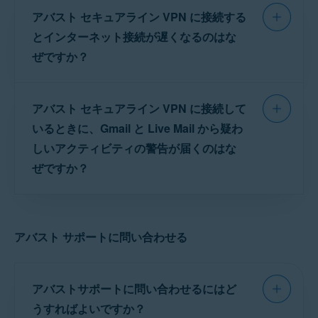
デバイスにアバストライセンス
機能していない場合は、ネットワーク設定を確認し
アバスト セキュアライン VPN に接続する
から所在地を識別しようと試みますが、このプ
を移行する
。
てください。
ロセスは
IP ジオロケーション
と呼ばれます。IP
とインターネット接続が遅くなるのはな
別の場所のアバスト サーバーを選択します。アバス
ジオロケーションでは、IP アドレスの範囲と地
ト セキュアライン VPN を開き、メイン画面下部の
ぜですか？
[
サーバーの場所
] をタップし、別の場所をタップし
理的な情報を組み合わせたデータベースが使用
ます。
されます。このデータベースの情報は、いくつ
アバスト セキュアライン VPN を使用している
VPN プロトコルを [
ミミック
] に変更します。多くの
かの理由により不正確になる可能性がありま
アバスト セキュアライン VPN に接続して
ときにインターネット接続の速度が低下するこ
場合、VPN の使用が制限されていたりデフォルトで
す。
とがあります。これは、VPN がトラフィックと
ブロックされていたりする国では、この方法が役に
いるときに、Gmail と Live Mail から疑わ
立ちます。VPN プロトコルを変更するには、[
設
データをサーバーに送信する前に暗号化するた
しいアクティビティの警告が届くのはな
定
] (歯車アイコン) ▸ [
VPN プロトコル
] に移動し、[
ミ
アバストでは、IP ジオロケーション データベースに
めに起こります。サーバーの距離と容量によっ
ミック
] を選択します。
正確な情報を提供すべく最善を尽くしていますが、
ぜですか？
ては、このプロセスによってインターネット接
データベース プロバイダーがロケーションを更新す
Android デバイスで他の VPN サービスが実行されて
るのにかなり時間がかかることがあります。
続が若干遅くなる可能性があるものの、安全性
いる場合は、その接続を解除します。別の VPN に
インターネットに接続し、アバスト セキュアラ
は高まります。
接続していると、アバスト セキュアライン VPN が
ウェブサイトがジオロケーション データベースの古
イン VPN を別の場所で使用すると、Gmail と
正常に作動しない可能性があります。
いバージョンを使用している可能性もあります。
アバスト サポートに問い合わせる
Live Mail がこの変更を検出する場合がありま
このような問題のトラブルシューティングに
ライセンスが有効であることを確認します。アバス
一部の主要ウェブサイト（Google など）は、過去
す。疑わしいアクティビティについて報告する
ト セキュアライン VPN を開き、[
設定
] (歯車ア
にユーザー トラフィックがどの IP アドレスから来
は、次の記事をご参照ください。
イコン) ▸ [
ライセンス
] の順に移動します。ライセン
メールがユーザーに届くことがあります。別の
たかに基づいたデータベースを維持しています。
スの種類と
アクティベーションコード
が画面に表示
アバストサポートに問い合わせるにはど
場所にいる他人がユーザーのメールにアクセス
特定のロケーションではアバストが専用サーバーを
アバスト セキュアライン VPN でネット接続が遅く
されていることを確認します。アクティベーション
したと考えられる場合は、パスワードを変更す
借り受け、IP ジオロケーション データベースの更新
なる問題のトラブルシューティング
うすればよいですか？
の手順については、次の記事をご参照ください。
ア
はアバストに代わってサーバー プロバイダーが行っ