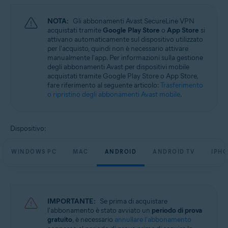
Sistemi operativi:
NOTA:
Gli abbonamenti Avast SecureLine VPN
Microsoft Windows 11 Home / Pro / Enterprise / Education
acquistati tramite
Google Play Store
o
App Store
si
Microsoft Windows 10 Home / Pro / Enterprise / Education - 32/64 bit
attivano automaticamente sul dispositivo utilizzato
Microsoft Windows 8.1 / Pro / Enterprise - 32/64 bit
per l'acquisto, quindi non è necessario attivare
Microsoft Windows 8 / Pro / Enterprise - 32/64 bit
manualmente l'app. Per informazioni sulla gestione
Microsoft Windows 7 Home Basic / Home Premium / Professional /
degli abbonamenti Avast per dispositivi mobile
Enterprise / Ultimate - Service Pack 1, 32/64 bit
acquistati tramite Google Play Store o App Store,
fare riferimento al seguente articolo:
Trasferimento
Apple macOS 14.x (Sonoma)
o ripristino degli abbonamenti Avast mobile
.
Apple macOS 13.x (Ventura)
Apple macOS 12.x (Monterey)
Apple macOS 11.x (Big Sur)
Apple macOS 10.15.x (Catalina)
Dispositivo:
Apple macOS 10.14.x (Mojave)
Apple macOS 10.13.x (High Sierra)
Apple macOS 10.12.x (Sierra)
WINDOWS PC
MAC
ANDROID
ANDROID TV
IPHO
Google Android 6.0 (Marshmallow, API 23) o versione successiva
Apple iOS 14.0 o versione successiva
IMPORTANTE:
Se prima di acquistare
l'abbonamento è stato avviato un
periodo di prova
gratuito
, è necessario
annullare l'abbonamento