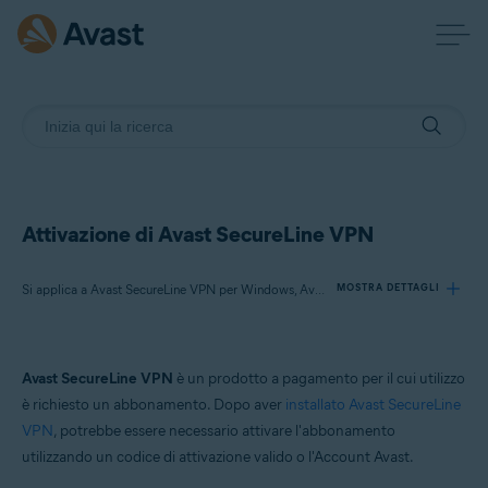
Attivazione di Avast SecureLine VPN
Si applica a Avast SecureLine VPN per Windows, Avast SecureLine VPN per Mac, Avast SecureLine VPN per Android, Avast SecureLine VPN per iOS
MOSTRA DETTAGLI
Prodotti:
Avast SecureLine VPN
è un prodotto a pagamento per il cui utilizzo
Avast SecureLine VPN 5.x per Windows
è richiesto un abbonamento. Dopo aver
installato Avast SecureLine
Avast SecureLine VPN 4.x per Mac
VPN
, potrebbe essere necessario attivare l'abbonamento
Avast SecureLine VPN 6.x per Android
utilizzando un codice di attivazione valido o l'Account Avast.
Avast SecureLine VPN 6.x per iOS