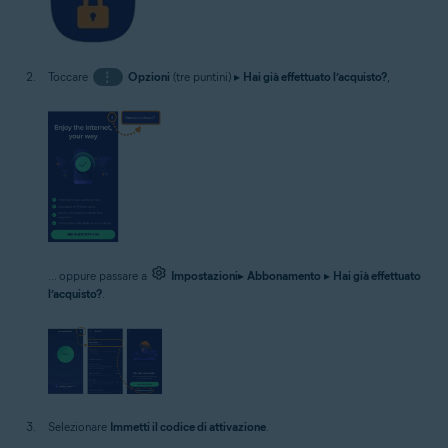
Toccare
⋮
Opzioni
(tre puntini) ▸
Hai già effettuato l’acquisto?
,
... oppure passare a
Impostazioni
▸
Abbonamento
▸
Hai già effettuato
l’acquisto?
.
Selezionare
Immetti il codice di attivazione
.