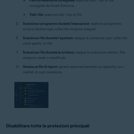
File con estensioni consigliate
: esamina solo i tipi di file
consigliati da Avast Antivirus.
Tutti i file
: esamina tutti i tipi di file.
Scansiona i programmi durante l'esecuzione
: esamina programmi,
script e librerie ogni volta che vengono eseguiti.
Scansiona i file durante l'apertura
: esegue la scansione ogni volta che
viene aperto un file.
Scansiona i file durante la scrittura
: esegue la scansione mentre i file
vengono creati o modificati.
Genera un file di report
: genera automaticamente un rapporto con i
risultati di ogni scansione.
Disabilitare tutte le protezioni principali