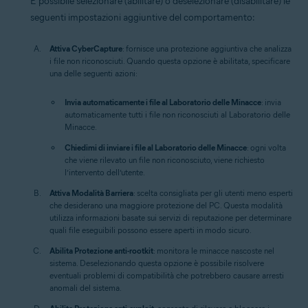
È possibile selezionare (abilitare) o deselezionare (disabilitare) le
seguenti impostazioni aggiuntive del comportamento:
Attiva CyberCapture
: fornisce una protezione aggiuntiva che analizza
i file non riconosciuti. Quando questa opzione è abilitata, specificare
una delle seguenti azioni:
Invia automaticamente i file al Laboratorio delle Minacce
: invia
automaticamente tutti i file non riconosciuti al Laboratorio delle
Minacce.
Chiedimi di inviare i file al Laboratorio delle Minacce
: ogni volta
che viene rilevato un file non riconosciuto, viene richiesto
l’intervento dell’utente.
Attiva Modalità Barriera
: scelta consigliata per gli utenti meno esperti
che desiderano una maggiore protezione del PC. Questa modalità
utilizza informazioni basate sui servizi di reputazione per determinare
quali file eseguibili possono essere aperti in modo sicuro.
Abilita Protezione anti-rootkit
: monitora le minacce nascoste nel
sistema. Deselezionando questa opzione è possibile risolvere
eventuali problemi di compatibilità che potrebbero causare arresti
anomali del sistema.