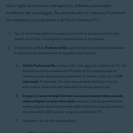
disco rigido al momento dell’apertura, dell’esecuzione, della
modifica e del salvataggio. Se viene rilevato un malware, Protezione
file impedisce al programma o al file di infettare il PC.
Apri la schermata delle impostazioni per tutte le protezioni principali,
quindi scorri fino a Configura le impostazioni di protezione.
Seleziona la scheda
Protezione file
, quindi scegli se selezionare (abilitare)
o deselezionare (disabilitare) le seguenti impostazioni:
Abilita Protezione file
: analizza tutti i file aggiunti o aperti nel PC. Per
disabilitare temporaneamente Protezione file, deselezionare la
casella, quindi selezionare un intervallo di tempo e fare clic su
OK,
interrompi
. Protezione file viene nuovamente abilitato in modo
automatico al termine dell’intervallo di tempo specificato.
Esegui la scansione degli elementi a esecuzione automatica quando
viene collegato un disco rimovibile
: esamina i file programmati per
essere eseguiti automaticamente dalle unità rimovibili (ad esempio
una chiavetta USB) quando vengono connesse al PC.
Scegliere i tipi di file da esaminare: