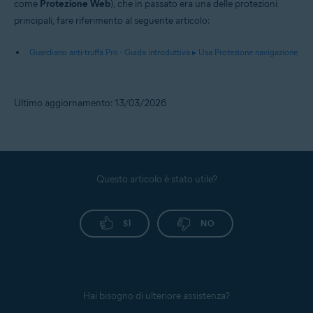
come
Protezione Web
), che in passato era una delle protezioni
principali, fare riferimento al seguente articolo:
Guardiano anti-truffa Pro - Guida introduttiva ▸ Usa Protezione navigazione
Ultimo aggiornamento: 13/03/2026
Questo articolo è stato utile?
SÌ
NO
Hai bisogno di ulteriore assistenza?