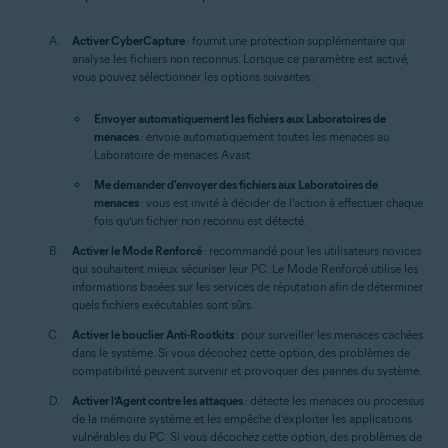
Activer CyberCapture
: fournit une protection supplémentaire qui
analyse les fichiers non reconnus. Lorsque ce paramètre est activé,
vous pouvez sélectionner les options suivantes :
Envoyer automatiquement les fichiers aux Laboratoires de
menaces
: envoie automatiquement toutes les menaces au
Laboratoire de menaces Avast.
Me demander d'envoyer des fichiers aux Laboratoires de
menaces
: vous est invité à décider de l’action à effectuer chaque
fois qu’un fichier non reconnu est détecté.
Activer le Mode Renforcé
: recommandé pour les utilisateurs novices
qui souhaitent mieux sécuriser leur PC. Le Mode Renforcé utilise les
informations basées sur les services de réputation afin de déterminer
quels fichiers exécutables sont sûrs.
Activer le bouclier Anti-Rootkits
: pour surveiller les menaces cachées
dans le système. Si vous décochez cette option, des problèmes de
compatibilité peuvent survenir et provoquer des pannes du système.
Activer l’Agent contre les attaques
: détecte les menaces ou processus
de la mémoire système et les empêche d’exploiter les applications
vulnérables du PC. Si vous décochez cette option, des problèmes de