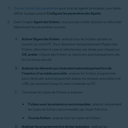
Ouvrez l’écran des paramètres
pour tous les agents principaux, puis faites
défiler la page jusqu’à
Configurer les paramètres des Agents
.
Dans l’onglet
Agent des fichiers
, vous pouvez cocher (activer) ou décocher
(désactiver) les paramètres suivants :
Activer l’Agent des fichiers
: analyse tous les fichiers ajoutés ou
ouverts sur votre PC. Pour désactiver temporairement l’Agent des
fichiers, décochez la case et sélectionnez une durée, puis cliquez sur
OK, arrêter
. L’Agent des fichiers se réactivera automatiquement une
fois le temps écoulé.
Analyser les éléments qui s'exécutent automatiquement lors de
l'insertion d'un média amovible
: analyse les fichiers programmés
pour s’exécuter automatiquement depuis les lecteurs amovibles (clé
USB, par exemple) lorsqu’ils sont connectés au PC.
Choisissez les types de fichiers à analyser :
Fichiers avec les extensions recommandées
: analyse uniquement
les types de fichiers recommandés par Avast Antivirus.
Tous les fichiers
: analyse tous les types de fichiers.
Analyser les programmes lors de leur exécution
: analyse les