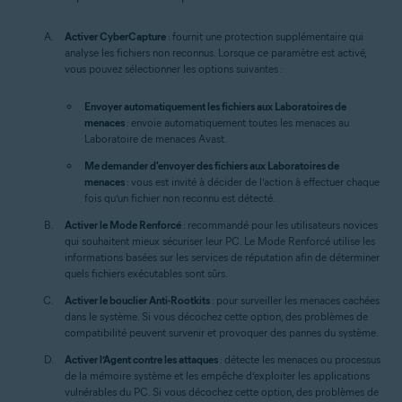
Activer CyberCapture
: fournit une protection supplémentaire qui
analyse les fichiers non reconnus. Lorsque ce paramètre est activé,
vous pouvez sélectionner les options suivantes :
Envoyer automatiquement les fichiers aux Laboratoires de
menaces
: envoie automatiquement toutes les menaces au
Laboratoire de menaces Avast.
Me demander d'envoyer des fichiers aux Laboratoires de
menaces
: vous est invité à décider de l’action à effectuer chaque
fois qu’un fichier non reconnu est détecté.
Activer le Mode Renforcé
: recommandé pour les utilisateurs novices
qui souhaitent mieux sécuriser leur PC. Le Mode Renforcé utilise les
informations basées sur les services de réputation afin de déterminer
quels fichiers exécutables sont sûrs.
Activer le bouclier Anti-Rootkits
: pour surveiller les menaces cachées
dans le système. Si vous décochez cette option, des problèmes de
compatibilité peuvent survenir et provoquer des pannes du système.
Activer l’Agent contre les attaques
: détecte les menaces ou processus
de la mémoire système et les empêche d’exploiter les applications
vulnérables du PC. Si vous décochez cette option, des problèmes de