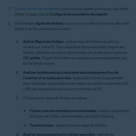
Ouvrez l’écran des paramètres
pour tous les agents principaux, puis faites
défiler la page jusqu’à
Configurer les paramètres des Agents
.
Dans l’onglet
Agent des fichiers
, vous pouvez cocher (activer) ou décocher
(désactiver) les paramètres suivants :
Activer l’Agent des fichiers
: analyse tous les fichiers ajoutés ou
ouverts sur votre PC. Pour désactiver temporairement l’Agent des
fichiers, décochez la case et sélectionnez une durée, puis cliquez sur
OK, arrêter
. L’Agent des fichiers se réactivera automatiquement une
fois le temps écoulé.
Analyser les éléments qui s'exécutent automatiquement lors de
l'insertion d'un média amovible
: analyse les fichiers programmés
pour s’exécuter automatiquement depuis les lecteurs amovibles (clé
USB, par exemple) lorsqu’ils sont connectés au PC.
Choisissez les types de fichiers à analyser :
Fichiers avec les extensions recommandées
: analyse uniquement
les types de fichiers recommandés par Avast Antivirus.
Tous les fichiers
: analyse tous les types de fichiers.
Analyser les programmes lors de leur exécution
: analyse les