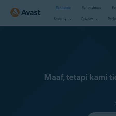
For home
For business
Fo
Security
Privacy
Perf
Maaf, tetapi kami 
Select