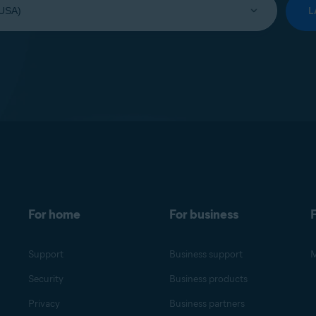
L
For home
For business
F
Support
Business support
M
Security
Business products
Privacy
Business partners