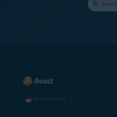
your
language:
Worldwide (English)