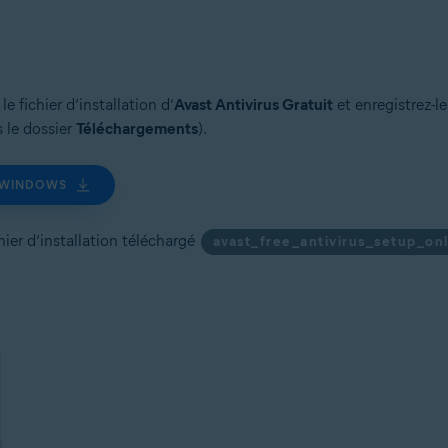
on
n (32/64 bits)
 bits)
e fichier d’installation d’
Avast Antivirus Gratuit
et enregistrez-l
bits)
s le dossier
Téléchargements
).
 Familiale Premium/Professionnel/Entreprise/Édition Intégrale - Service P
R WINDOWS
chier d’installation téléchargé
avast_free_antivirus_setup_on