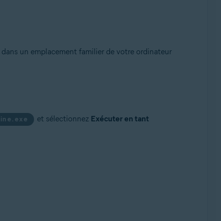
e dans un emplacement familier de votre ordinateur
ack 1 avec mise à jour cumulative de commodité
et sélectionnez
Exécuter en tant
line.exe