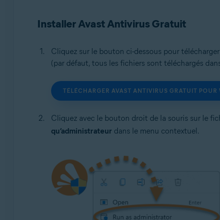
Systèmes d'exploitation:
Installer Avast Antivirus Gratuit
Microsoft Windows 11 Famille/Pro/Entreprise/Éducati
Microsoft Windows 10 Famille/Pro/Entreprise/Éducatio
Microsoft Windows 8.1/Professionnel/Entreprise (32/64
Cliquez sur le bouton ci-dessous pour télécharger l
Microsoft Windows 8/Professionnel/Entreprise (32/64 
(par défaut, tous les fichiers sont téléchargés dan
Microsoft Windows 7 Édition Familiale Basique/Édition
(32/64 bits)
TÉLÉCHARGER AVAST ANTIVIRUS GRATUIT POU
Cliquez avec le bouton droit de la souris sur le fi
qu’administrateur
dans le menu contextuel.