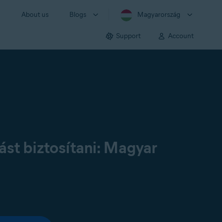
About us
Blogs
Magyarország
Support
Account
st biztosítani: Magyar
: