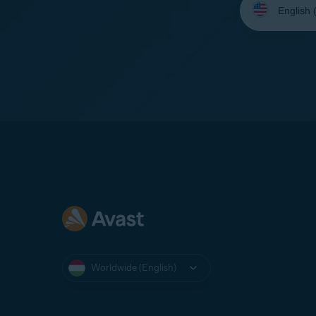
your
language:
Worldwide (English)