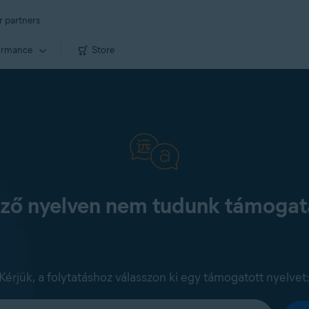
r partners
ormance
Store
kező nyelven nem tudunk támogatá
Kérjük, a folytatáshoz válasszon ki egy támogatott nyelvet