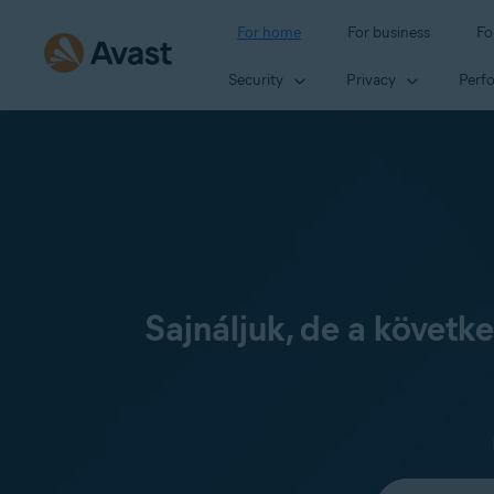
For home
For business
Fo
Security
Privacy
Perf
Sajnáljuk, de a követ
Select