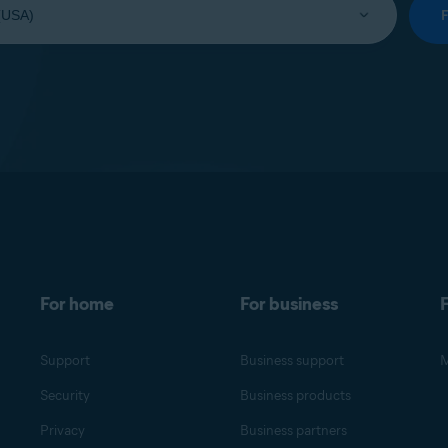
For home
For business
F
Support
Business support
M
Security
Business products
Privacy
Business partners