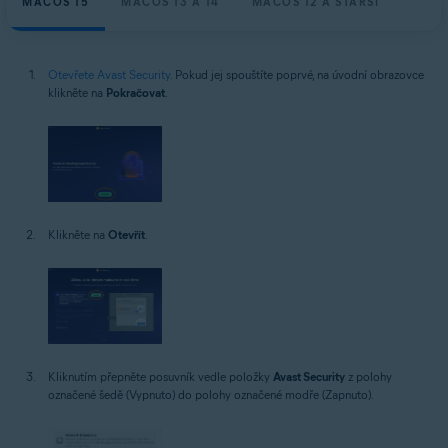
MACOS 15
MACOS 13 A 14
MACOS 12 A STARŠÍ
Otevřete Avast Security
. Pokud jej spouštíte poprvé, na úvodní obrazovce
klikněte na
Pokračovat
.
Klikněte na
Otevřít
.
Kliknutím přepněte posuvník vedle položky
Avast Security
z polohy
označené šedě (Vypnuto) do polohy označené modře (Zapnuto).