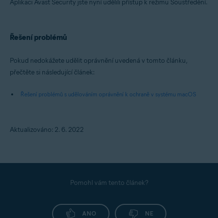
Aplikaci Avast Security jste nyní udělili přístup k režimu Soustředění.
Řešení problémů
Pokud nedokážete udělit oprávnění uvedená v tomto článku,
přečtěte si následující článek:
Řešení problémů s udělováním oprávnění k ochraně v systému macOS
Aktualizováno: 2. 6. 2022
Pomohl vám tento článek?
ANO
NE