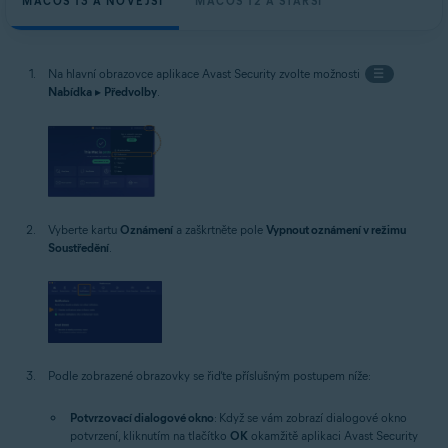
MACOS 13 A NOVĚJŠÍ
MACOS 12 A STARŠÍ
Na hlavní obrazovce aplikace Avast Security zvolte možnosti
☰
Nabídka
▸
Předvolby
.
Vyberte kartu
Oznámení
a zaškrtněte pole
Vypnout oznámení v režimu
Soustředění
.
Podle zobrazené obrazovky se řiďte příslušným postupem níže:
Potvrzovací dialogové okno
: Když se vám zobrazí dialogové okno
potvrzení, kliknutím na tlačítko
OK
okamžitě aplikaci Avast Security