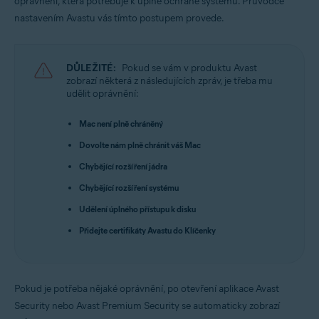
oprávnění, která potřebuje k úplné ochraně systému. Průvodce
Operační systémy:
nastavením Avastu vás tímto postupem provede.
Apple macOS 15.x (Sequoia)
Apple macOS 14.x (Sonoma)
Apple macOS 13.x (Ventura)
Apple macOS 12.x (Monterey)
DŮLEŽITÉ:
Pokud se vám v produktu Avast
Apple macOS 11.x (Big Sur)
zobrazí některá z následujících zpráv, je třeba mu
Apple macOS 10.15.x (Catalina)
udělit oprávnění:
Apple macOS 10.14.x (Mojave)
Apple macOS 10.13.x (High Sierra)
Mac není plně chráněný
Dovolte nám plně chránit váš Mac
Chybějící rozšíření jádra
Chybějící rozšíření systému
Udělení úplného přístupu k disku
Přidejte certifikáty Avastu do Klíčenky
Pokud je potřeba nějaké oprávnění, po otevření aplikace Avast
Security nebo Avast Premium Security se automaticky zobrazí