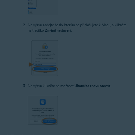
Na výzvu zadejte heslo, kterým se přihlašujete k Macu, a klikněte
na tlačítko
Změnit nastavení
.
Na výzvu klikněte na možnost
Ukončit a znovu otevřít
.