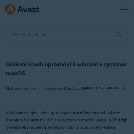
Udělení všech oprávnění k ochraně v systému
macOS
ZOBRAZIT PODROBNOSTI
Platí pro Avast Premium Security pro Mac, Avast Security pro Mac
Produkty:
Když nainstalujete nebo upgradujete
Avast Security
nebo
Avast
Avast Premium Security 15.x pro Mac
Premium Security
na Macu se systémem
macOS verze 10.13 (High
Avast Security 15.x pro Mac
Sierra) nebo novějším
, je třeba produktu Avast udělit veškerá