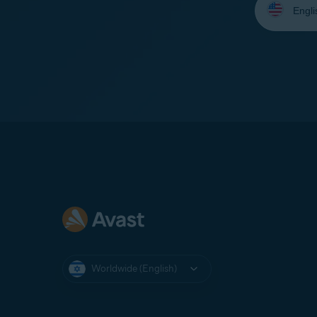
your
language:
Worldwide (English)