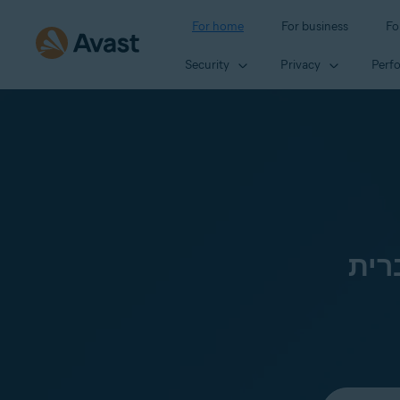
For home
For business
Fo
Security
Privacy
Perf
רית
Select