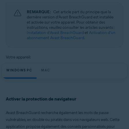
Microsoft Windows 11 Famille/Pro/Entreprise/Éducation
Microsoft Windows 10 Famille/Pro/Entreprise/Éducation (32/64 bits)
REMARQUE:
Cet article part du principe que la
Microsoft Windows 8.1/Professionnel/Entreprise (32/64 bits)
dernière version d’Avast BreachGuard est installée
Microsoft Windows 8/Professionnel/Entreprise (32/64 bits)
et activée sur votre appareil. Pour obtenir des
Microsoft Windows 7 Édition Familiale Basique/Édition Familiale
instructions, veuillez consulter les articles suivants :
Premium/Professionnel/Entreprise/Édition Intégrale - Service Pack 1
Installation d’Avast BreachGuard
et
Activation d’un
(32/64 bits)
abonnement Avast BreachGuard
.
Apple macOS 13.x (Ventura)
Apple macOS 12.x (Monterey)
Apple macOS 11.x (Big Sur)
Votre appareil:
Apple macOS 10.15.x (Catalina)
Apple macOS 10.14.x (Mojave)
Apple macOS 10.13.x (High Sierra)
WINDOWS PC
MAC
Activer la protection de navigateur
Avast BreachGuard recherche également les mots de passe
vulnérables, en double ou piratés dans vos navigateurs web. Cette
application propose également des conseils personnalisés pour