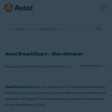
Avast BreachGuard – Bien démarrer
S’applique à Avast BreachGuard pour Windows, Avast BreachGuard pour Mac
PLUS DE DÉTAILS
Produits:
Avast BreachGuard
est une solution de confidentialité avancée qui
Avast BreachGuard 23.x pour Windows
empêche que vos informations personnelles ne soient exploitées en
Avast BreachGuard 1.x pour Mac
ligne pour de l’argent. Cet article explique comment commencer à
utiliser Avast BreachGuard.
Systèmes d'exploitation: