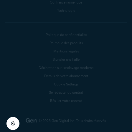
Confiance numérique
Technologie
Politique de confidentialité
Politique des produits
Mentions légales
Signaler une faille
Déclaration sur l’esclavage moderne
Détails de votre abonnement
Cookie Settings
Se rétracter du contrat
Résilier votre contrat
© 2025 Gen Digital Inc.
Tous droits réservés.