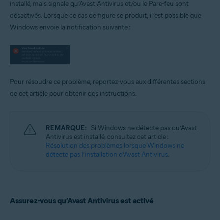
installé, mais signale qu’Avast Antivirus et/ou le Pare-feu sont
désactivés. Lorsque ce cas de figure se produit, il est possible que
Systèmes d'exploitation:
Windows envoie la notification suivante :
Microsoft Windows 11 Famille/Pro/Entreprise/Éducation
Microsoft Windows 10 Famille/Pro/Entreprise/Éducation (32/64 bits)
Microsoft Windows 8.1/Professionnel/Entreprise (32/64 bits)
Microsoft Windows 8/Professionnel/Entreprise (32/64 bits)
Microsoft Windows 7 Édition Familiale Basique/Édition Familiale
Premium/Professionnel/Entreprise/Édition Intégrale - Service Pack 1
Pour résoudre ce problème, reportez-vous aux différentes sections
avec mise à jour cumulative de commodité (32/64 bits)
de cet article pour obtenir des instructions.
REMARQUE:
Si Windows ne détecte pas qu’Avast
Antivirus est installé, consultez cet article :
Résolution des problèmes lorsque Windows ne
détecte pas l’installation d’Avast Antivirus
.
Assurez-vous qu’Avast Antivirus est activé