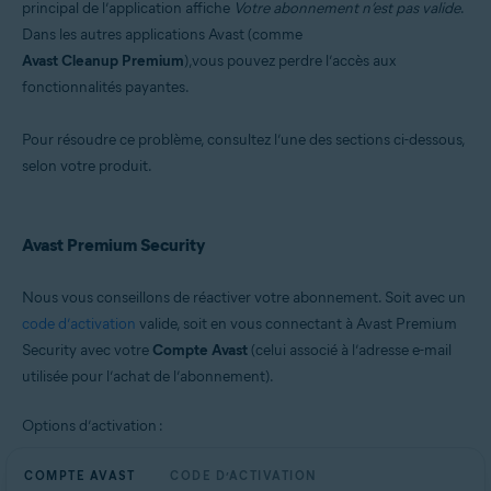
principal de l’application affiche
Votre abonnement n’est pas valide
.
Microsoft Windows 11 Home / Pro / Enterprise / Education
Dans les autres applications Avast (comme
Microsoft Windows 10 Famille/Professionnel/Entreprise/
Avast Cleanup Premium
),vous pouvez perdre l’accès aux
Éducation (32/64 bits)
Microsoft Windows 8.1/Professionnel/Entreprise (32/64 bits)
fonctionnalités payantes.
Microsoft Windows 8/Professionnel/Entreprise (32/64 bits)
Microsoft Windows 7 Édition Familiale Basique/Édition Familiale
Pour résoudre ce problème, consultez l’une des sections ci-dessous,
Premium/Professionnel/Entreprise/Édition Intégrale - Service Pack 2
(32/64 bits)
selon votre produit.
Avast Premium Security
Nous vous conseillons de réactiver votre abonnement. Soit avec un
code d’activation
valide, soit en vous connectant à Avast Premium
Security avec votre
Compte Avast
(celui associé à l’adresse e-mail
utilisée pour l’achat de l’abonnement).
Options d’activation :
COMPTE AVAST
CODE D’ACTIVATION