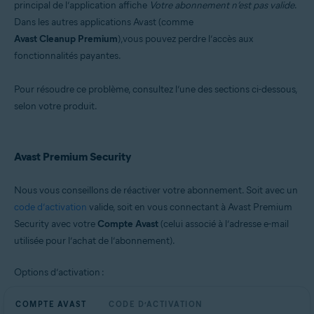
principal de l’application affiche
Votre abonnement n’est pas valide
.
Microsoft Windows 11 Home / Pro / Enterprise / Education
Dans les autres applications Avast (comme
Microsoft Windows 10 Famille/Professionnel/Entreprise/
Avast Cleanup Premium
),vous pouvez perdre l’accès aux
Éducation (32/64 bits)
Microsoft Windows 8.1/Professionnel/Entreprise (32/64 bits)
fonctionnalités payantes.
Microsoft Windows 8/Professionnel/Entreprise (32/64 bits)
Microsoft Windows 7 Édition Familiale Basique/Édition Familiale
Pour résoudre ce problème, consultez l’une des sections ci-dessous,
Premium/Professionnel/Entreprise/Édition Intégrale - Service Pack 2
(32/64 bits)
selon votre produit.
Avast Premium Security
Nous vous conseillons de réactiver votre abonnement. Soit avec un
code d’activation
valide, soit en vous connectant à Avast Premium
Security avec votre
Compte Avast
(celui associé à l’adresse e-mail
utilisée pour l’achat de l’abonnement).
Options d’activation :
COMPTE AVAST
CODE D’ACTIVATION