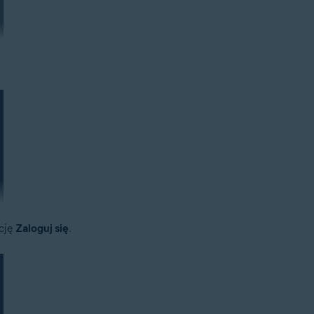
cję
Zaloguj się
.