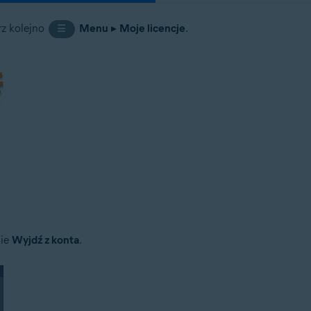
rz kolejno
Menu
▸
Moje licencje
.
☰
nie
Wyjdź z konta
.