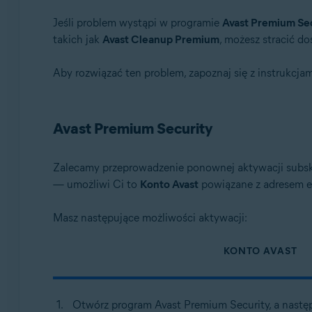
Wszystkie produkty konsumenckie Avast dla systemu 
Jeśli problem wystąpi w programie
Avast Premium Sec
Systemy operacyjne:
takich jak
Avast Cleanup Premium
, możesz stracić do
Microsoft Windows 11 Home / Pro / Enterprise / Educa
Aby rozwiązać ten problem, zapoznaj się z instrukcja
Microsoft Windows 10 Home / Pro / Enterprise / Educa
Microsoft Windows 8.1 / Pro / Enterprise — wersja 32-
Microsoft Windows 8 / Pro / Enterprise — wersja 32-/
Avast Premium Security
Microsoft Windows 7 Home Basic / Home Premium / Prof
Zalecamy przeprowadzenie ponownej aktywacji subs
— umożliwi Ci to
Konto Avast
powiązane z adresem e-
Masz następujące możliwości aktywacji:
KONTO AVAST
Otwórz program Avast Premium Security, a nastę