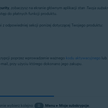
Windows
urity
, zobaczysz na ekranie głównym aplikacji stan
Twoja subskr
stęp do płatnych funkcji produktu.
tion
mi z odpowiedniej sekcji poniżej dotyczącej Twojego produktu:
tion — wersja 32-/64-bitowa
/64-bitowa
64-bitowa
essional / Enterprise / Ultimate — dodatek Service Pack 2, wersja 32-/6
krypcji poprzez wprowadzenie ważnego
kodu aktywacyjnego
lub 
mail, przy użyciu którego dokonano jego zakupu.
pnie wybierz kolejno
Menu
▸
Moje subskrypcje
.
☰