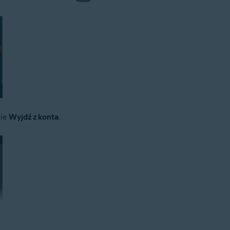
nie
Wyjdź z konta
.