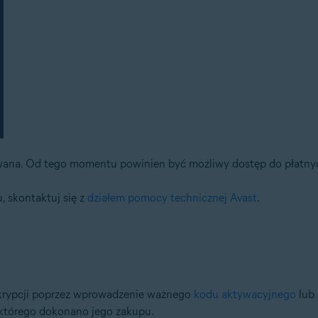
ana. Od tego momentu powinien być możliwy dostęp do płatnyc
, skontaktuj się z
działem pomocy technicznej Avast
.
krypcji poprzez wprowadzenie ważnego
kodu aktywacyjnego
lub 
 którego dokonano jego zakupu.