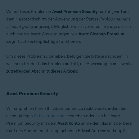
Betriebssysteme:
Wenn dieses Problem in
Avast Premium Security
auftritt, wird auf
Microsoft Windows 11 Home / Pro / Enterprise / Education
dem Hauptbildschirm der Anwendung der Status
Ihr Abonnement
Microsoft Windows 10 Home/Pro/Enterprise/Education – 32-/64-Bit
ist nicht gültig
angezeigt. Möglicherweise verlieren im Zuge dessen
Microsoft Windows 8.1 Home/Pro/Enterprise/Education – 32-/64-Bit
Microsoft Windows 8 Home/Pro/Enterprise/Education – 32-/64-Bit
auch andere Avast-Anwendungen, wie
Avast Cleanup Premium
Microsoft Windows 7 Home Basic/Home
Zugriff auf kostenpflichtige Funktionen.
Premium/Professional/Enterprise/Ultimate – Service Pack 2, 32-/64-Bit
Um dieses Problem zu beheben, befolgen Sie bitte je nachdem, in
welchem Produkt das Problem auftritt, die Anweisungen im jeweils
zutreffenden Abschnitt dieses Artikels:
Avast Premium Security
Wir empfehlen Ihnen Ihr Abonnement zu reaktivieren, indem Sie
einen gültigen
Aktivierungscode
eingeben oder sich bei Avast
Premium Security mit dem
Avast Konto
anmelden, das mit der beim
Kauf des Abonnements angegebenen E-Mail-Adresse verknüpft ist.