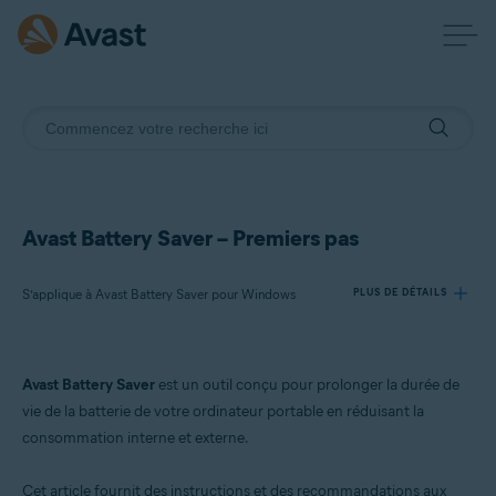
Avast Battery Saver – Premiers pas
S’applique à Avast Battery Saver pour Windows
PLUS DE DÉTAILS
Produits:
Avast Battery Saver
est un outil conçu pour prolonger la durée de
Avast Battery Saver 22.x pour Windows
vie de la batterie de votre ordinateur portable en réduisant la
consommation interne et externe.
Systèmes d'exploitation:
Microsoft Windows 11 Famille/Pro/Entreprise/Éducation
Cet article fournit des instructions et des recommandations aux