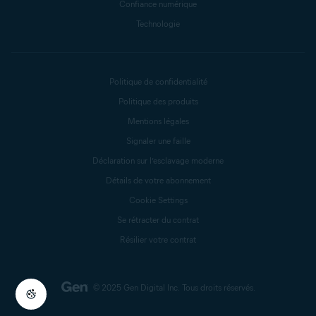
Confiance numérique
Technologie
Politique de confidentialité
Politique des produits
Mentions légales
Signaler une faille
Déclaration sur l’esclavage moderne
Détails de votre abonnement
Cookie Settings
Se rétracter du contrat
Résilier votre contrat
© 2025 Gen Digital Inc.
Tous droits réservés.