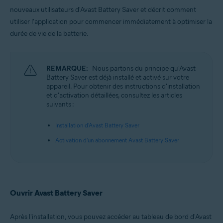
Microsoft Windows 10 Famille/Pro/Entreprise/Éducation (32/64 bits)
nouveaux utilisateurs d'Avast Battery Saver et décrit comment
Microsoft Windows 8.1/Professionnel/Entreprise (32/64 bits)
utiliser l'application pour commencer immédiatement à optimiser la
Microsoft Windows 8/Professionnel/Entreprise (32/64 bits)
Microsoft Windows 7 Édition Familiale Basique/Édition Familiale
durée de vie de la batterie.
Premium/Professionnel/Entreprise/Édition Intégrale - Service Pack 1
(32/64 bits)
REMARQUE:
Nous partons du principe qu'Avast
Battery Saver est déjà installé et activé sur votre
appareil. Pour obtenir des instructions d'installation
et d'activation détaillées, consultez les articles
suivants :
Installation d'Avast Battery Saver
Activation d'un abonnement Avast Battery Saver
Ouvrir Avast Battery Saver
Après l'installation, vous pouvez accéder au tableau de bord d'Avast