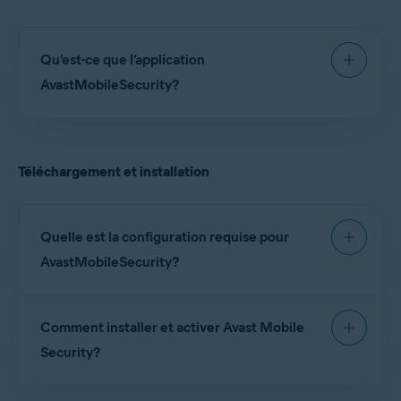
Qu’est-ce que l’application
AvastMobileSecurity?
Avast Mobile Security pour iOS
est une
application conçue pour protéger votre
Téléchargement et installation
confidentialité en ligne, stocker vos photos en
toute sécurité, bloquer les sites Web dangereux et
vous alerter si vos comptes en ligne ou vos
adresses e-mail ont fait l’objet d’une fuite en ligne.
Quelle est la configuration requise pour
AvastMobileSecurity?
Pour obtenir des informations détaillées sur les
Comment installer et activer Avast Mobile
configurations système d’Avast Mobile Security,
consultez l’article suivant:
Configuration requise
Security?
pour les applications Avast
.
Pour obtenir des instructions d’installation et