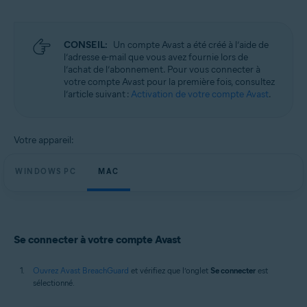
Microsoft Windows 11 Famille/Pro/Entreprise/Éducation
Microsoft Windows 10 Famille/Pro/Entreprise/Éducation (32/64 bits)
Microsoft Windows 8.1/Professionnel/Entreprise (32/64 bits)
Microsoft Windows 8/Professionnel/Entreprise (32/64 bits)
CONSEIL:
Un compte Avast a été créé à l’aide de
Microsoft Windows 7 Édition Familiale Basique/Édition Familiale
l’adresse e-mail que vous avez fournie lors de
Premium/Professionnel/Entreprise/Édition Intégrale - Service Pack 1
l’achat de l’abonnement. Pour vous connecter à
(32/64 bits)
votre compte Avast pour la première fois, consultez
l’article suivant :
Activation de votre compte Avast
.
Apple macOS 14.x (Sonoma)
Apple macOS 13.x (Ventura)
Apple macOS 12.x (Monterey)
Votre appareil:
Apple macOS 11.x (Big Sur)
Apple macOS 10.15.x (Catalina)
Apple macOS 10.14.x (Mojave)
WINDOWS PC
MAC
Apple macOS 10.13.x (High Sierra)
Se connecter à votre compte Avast
Ouvrez Avast BreachGuard
et vérifiez que l’onglet
Se connecter
est
sélectionné.