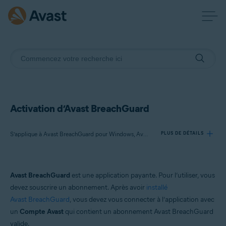
Activation d’Avast BreachGuard
S’applique à Avast BreachGuard pour Windows, Avast BreachGuard pour Mac
PLUS DE DÉTAILS
Produits:
Avast BreachGuard
est une application payante. Pour l’utiliser, vous
Avast BreachGuard 24.x pour Windows
devez souscrire un abonnement. Après avoir
installé
Avast BreachGuard 1.x pour Mac
Avast BreachGuard
, vous devez vous connecter à l’application avec
un
Compte Avast
qui contient un abonnement Avast BreachGuard
Systèmes d'exploitation:
valide.