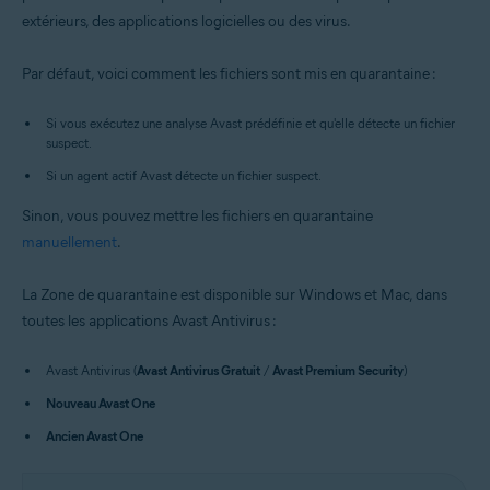
extérieurs, des applications logicielles ou des virus.
Windows et macOS
Par défaut, voici comment les fichiers sont mis en quarantaine :
Si vous exécutez une analyse Avast prédéfinie et qu'elle détecte un fichier
suspect.
Si un agent actif Avast détecte un fichier suspect.
Sinon, vous pouvez mettre les fichiers en quarantaine
manuellement
.
La Zone de quarantaine est disponible sur Windows et Mac, dans
toutes les applications Avast Antivirus :
Avast Antivirus (
Avast Antivirus Gratuit
/
Avast Premium Security
)
Nouveau Avast One
Ancien Avast One