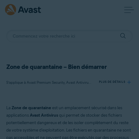
Zone de quarantaine – Bien démarrer
S’applique à Avast Premium Security, Avast Antivirus Gratuit, Avast One
PLUS DE DÉTAILS
Produits:
La
Zone de quarantaine
est un emplacement sécurisé dans les
Avast Premium Security
applications
Avast Antivirus
qui permet de stocker des fichiers
Avast Antivirus Gratuit
potentiellement dangereux et de les isoler complètement du reste
Avast One
de votre système d'exploitation. Les fichiers en quarantaine ne sont
pas accessibles et ne peuvent pas être exécutés par des processus
Systèmes d'exploitation: