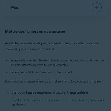
AvastAntivirus
:
Ouvrez Avast Antivirus
, puis accédez à
Mac
Protection
▸
Zone de quarantaine
.
Nouveau Avast One
:
Ouvrez Avast One
et vérifiez que
Avast Antivirus Gratuit
/
Avast Premium Security
est
AvastAntivirus
:
Ouvrez Avast Antivirus
et cliquez sur la
sélectionné, puis accédez à
Zone de quarantaine
.
vignette
Zone de quarantaine
sur l'écran principal.
Mettre des fichiers en quarantaine
Ancien Avast One
:
Ouvrez Avast One
, puis sélectionnez
Nouvel Avast One
:
Ouvrez Avast One
et vérifiez que
Explorer
▸
Zone de quarantaine
▸
Ouvrir la zone de
Avast Antivirus Gratuit
/
Avast Premium Security
est
Avast déplace automatiquement les fichiers malveillants vers la
quarantaine
.
sélectionné, puis accédez à
Zone de quarantaine
.
Zone de quarantaine comme suit :
Vous pouvez également, dans la zone de
Ancien Avast One
:
Ouvrez Avast One
, puis sélectionnez
Explorer
▸
Zone de quarantaine
▸
Ouvrir la
notification de la barre des tâches Windows,
Si une analyse Avast détecte un fichier suspect et que vous confirmez que
quarantaine
.
cliquer avec le bouton droit sur
l'icône Avast,
le fichier détecté doit être mis en quarantaine.
puis sélectionner
Ouvrir la Zone de quarantaine
.
Si un agent actif Avast détecte un fichier suspect.
Pour ajouter manuellement des fichiers à la Zone de quarantaine :
Sur l'écran
Zone de quarantaine
, cliquez sur
Ajouter un fichier
.
Localisez le fichier que vous souhaitez mettre en quarantaine, puis cliquez
sur
Ouvrir
.