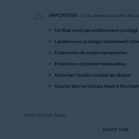
Avast Security 15.x pour Mac
IMPORTANT:
Vous devez accorder des aut
Systèmes d'exploitation:
Apple macOS 15.x (Sequoia)
Ce Mac n’est pas entièrement protégé
Apple macOS 14.x (Sonoma)
Laissez-nous protéger totalement vot
Apple macOS 13.x (Ventura)
Apple macOS 12.x (Monterey)
Extensions de noyau manquantes
Apple macOS 11.x (Big Sur)
Extensions système manquantes
Apple macOS 10.15.x (Catalina)
Apple macOS 10.14.x (Mojave)
Autoriser l’accès complet au disque
Apple macOS 10.13.x (High Sierra)
Ajouter des certificats Avast à Keychai
Votre produit Avast :
AVAST ONE