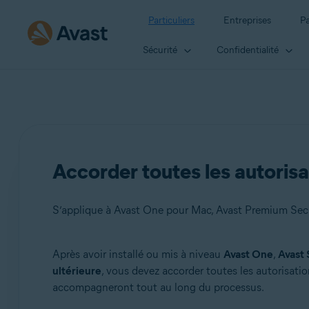
Particuliers
Entreprises
Pa
Sécurité
Confidentialité
Accorder toutes les autoris
S’applique à Avast One pour Mac, Avast Premium Secu
Après avoir installé ou mis à niveau
Avast One
,
Avast 
Produits:
ultérieure
, vous devez accorder toutes les autorisatio
accompagneront tout au long du processus.
Avast One 24.x pour Mac
Avast Premium Security 15.x pour Mac