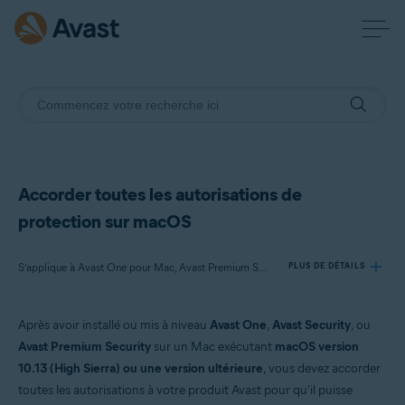
Accorder toutes les autorisations de
protection sur macOS
S’applique à Avast One pour Mac, Avast Premium Security pour Mac, Avast Security pour Mac
PLUS DE DÉTAILS
Après avoir installé ou mis à niveau
Avast One
,
Avast Security
, ou
Produits:
Avast Premium Security
sur un Mac exécutant
macOS version
Avast One 24.x pour Mac
10.13 (High Sierra) ou une version ultérieure
, vous devez accorder
Avast Premium Security 15.x pour Mac
toutes les autorisations à votre produit Avast pour qu'il puisse
Avast Security 15.x pour Mac