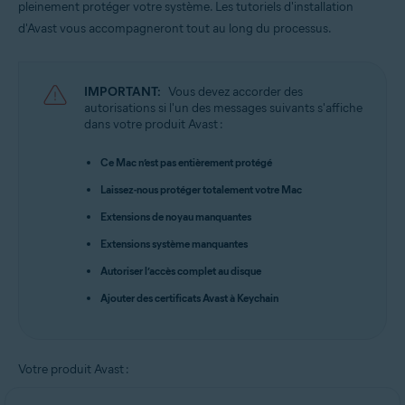
pleinement protéger votre système. Les tutoriels d'installation
Systèmes d'exploitation:
d'Avast vous accompagneront tout au long du processus.
Apple macOS 15.x (Sequoia)
Apple macOS 14.x (Sonoma)
Apple macOS 13.x (Ventura)
IMPORTANT:
Vous devez accorder des
Apple macOS 12.x (Monterey)
autorisations si l'un des messages suivants s'affiche
Apple macOS 11.x (Big Sur)
dans votre produit Avast :
Apple macOS 10.15.x (Catalina)
Apple macOS 10.14.x (Mojave)
Ce Mac n’est pas entièrement protégé
Apple macOS 10.13.x (High Sierra)
Laissez-nous protéger totalement votre Mac
Extensions de noyau manquantes
Extensions système manquantes
Autoriser l’accès complet au disque
Ajouter des certificats Avast à Keychain
Votre produit Avast :