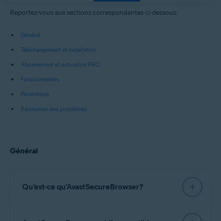
Windows, macOS, Android et iOS
Reportez-vous aux sections correspondantes ci-dessous:
Général
Téléchargement et installation
Abonnement et activation PRO
Fonctionnalités
Paramètres
Résolution des problèmes
Général
Qu’est-ce qu’AvastSecureBrowser?
Avast Secure Browser
est un navigateur web avec