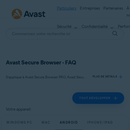
Particuliers
Entreprises
Partenaires
À
n
Sécurité
Confidentialité
Perfo
Avast Secure Browser - FAQ
S’applique à Avast Secure Browser PRO, Avast Secure Browser
PLUS DE DÉTAILS
TOUT DÉVELOPPER
Produits:
Avast Secure Browser PRO
Votre appareil:
Avast Secure Browser
WINDOWS PC
MAC
ANDROID
IPHONE/IPAD
Systèmes d'exploitation: