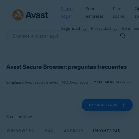
Para el
Para
Para
Q
hogar
empresas
socios
s
Seguridad
Privacidad
Rendimi
Avast Secure Browser: preguntas frecuentes
Se aplica a Avast Secure Browser PRO, Avast Secure Browser
MOSTRAR DETALLES
EXPANDIR TODO
Productos:
Avast Secure Browser PRO
Su dispositivo:
Avast Secure Browser
WINDOWS PC
MAC
ANDROID
IPHONE/IPAD
Sistemas operativos: