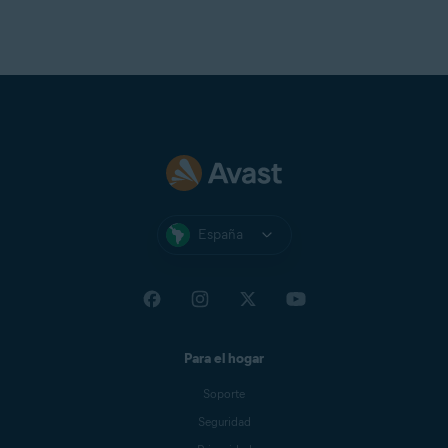
Lista de asociados de búsq
permitidos.
Listas personalizadas
Objetivo
: permite mostrar 
invasivo de confianza relaci
búsqueda mientras navegas 
España
Para el hogar
Soporte
Seguridad