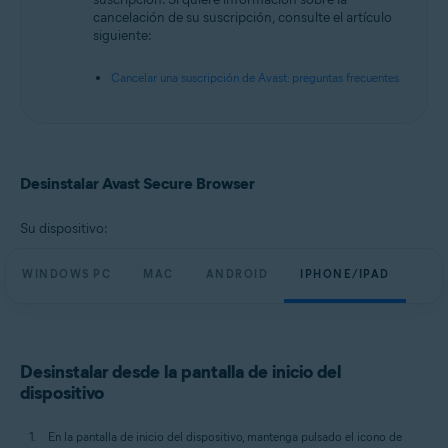
Sistemas operativos:
cancelación de su suscripción, consulte el artículo
siguiente:
Microsoft Windows 11 Home/Pro/Enterprise/Education
Microsoft Windows 10 Home/Pro/Enterprise/Education - 32 o 64 bits
Cancelar una suscripción de Avast: preguntas frecuentes
Microsoft Windows 8.1/Pro/Enterprise - 32 o 64 bits
Microsoft Windows 8/Pro/Enterprise - 32 o 64 bits
Microsoft Windows 7 Home Basic/Home
Premium/Professional/Enterprise/Ultimate - Service Pack 1, 32 o 64 bits
Apple macOS 14.x (Sonoma)
Apple macOS 13.x (Ventura)
Desinstalar Avast Secure Browser
Apple macOS 12.x (Monterey)
Apple macOS 11.x (Big Sur)
Google Android 9.0 (Pie, API 28) o superior
Su dispositivo:
Apple iOS 15.0 o posterior
WINDOWS PC
MAC
ANDROID
IPHONE/IPAD
Desinstalar desde la pantalla de inicio del
dispositivo
En la pantalla de inicio del dispositivo, mantenga pulsado el icono de