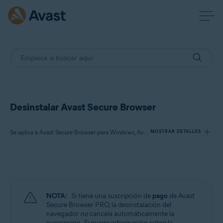
Desinstalar Avast Secure Browser
Se aplica a Avast Secure Browser para Windows, Avast Secure Browser para Mac, Avast Secure Browser para Android, Avast Secure Browser para iOS
MOSTRAR DETALLES
Productos:
Avast Secure Browser 121.x para Windows
Avast Secure Browser 121.x para Mac
NOTA:
Si tiene una suscripción de
pago
de Avast
Avast Secure Browser 7.x para Android
Secure Browser PRO, la desinstalación del
Avast Secure Browser 5.x para iOS
navegador
no
cancela automáticamente la
suscripción. Si quiere información sobre la