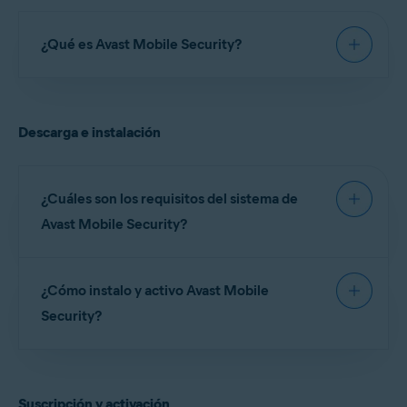
¿Qué es Avast Mobile Security?
Avast Mobile Security para iOS
es una aplicación
diseñada para proteger tu privacidad en línea,
Descarga e instalación
almacenar de forma segura tus fotos, bloquear
sitios web peligrosos y alertarte si tus cuentas en
línea o direcciones de correo electrónico se han
filtrado en línea.
¿Cuáles son los requisitos del sistema de
Avast Mobile Security?
Para obtener información detallada sobre los
¿Cómo instalo y activo Avast Mobile
requisitos del sistema para Avast Mobile Security,
consulta el artículo siguiente:
Requisitos del
Security?
sistema de las aplicaciones de Avast
.
Consulta las instrucciones detalladas de
instalación y activación en los artículos siguientes:
Suscripción y activación