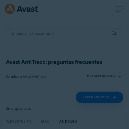
Avast AntiTrack: preguntas frecuentes
Se aplica a Avast AntiTrack
MOSTRAR DETALLES
EXPANDIR TODO
Productos:
Avast AntiTrack
Su dispositivo:
Sistemas operativos:
WINDOWS PC
MAC
ANDROID
Windows, macOS y Android