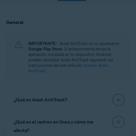
General
IMPORTANTE:
Avast AntiTrack ya no aparece en
Google Play Store
. Si anteriormente tenías la
aplicación instalada en tu dispositivo Android,
puedes reinstalar Avast AntiTrack siguiendo las
instrucciones de este artículo:
Instalar Avast
AntiTrack
.
¿Qué es Avast AntiTrack?
Avast AntiTrack
es una aplicación de privacidad
¿Qué es el rastreo en línea y cómo me
diseñada para mantener protegida tu identidad
contra las técnicas de
rastreo en línea
más
afecta?