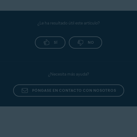
Para administrar los permisos de aplicación del
primeros pasos
.
Escudo de datos confidenciales, consulta el
siguiente artículo:
Escudo de datos confidenciales:
primeros pasos
.
¿Le ha resultado útil este artículo?
SÍ
NO
¿Necesita más ayuda?
PÓNGASE EN CONTACTO CON NOSOTROS