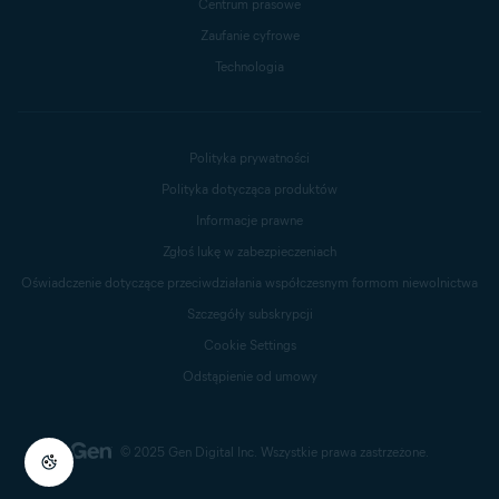
Centrum prasowe
Zaufanie cyfrowe
Technologia
Polityka prywatności
Polityka dotycząca produktów
Informacje prawne
Zgłoś lukę w zabezpieczeniach
Oświadczenie dotyczące przeciwdziałania współczesnym formom niewolnictwa
Szczegóły subskrypcji
Cookie Settings
Odstąpienie od umowy
© 2025 Gen Digital Inc.
Wszystkie prawa zastrzeżone.