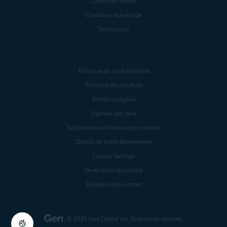
Centre de presse
Confiance numérique
Technologie
Politique de confidentialité
Politique des produits
Mentions légales
Signaler une faille
Déclaration sur l’esclavage moderne
Détails de votre abonnement
Cookie Settings
Se rétracter du contrat
Résilier votre contrat
© 2025 Gen Digital Inc.
Tous droits réservés.