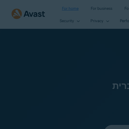
For home
For business
Fo
Security
Privacy
Perf
רית
Select