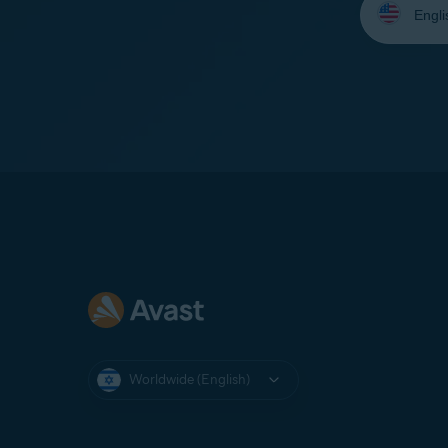
your
language:
Worldwide (English)