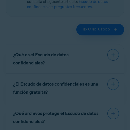
consulta el siguiente artículo:
Escudo de datos
Windows
confidenciales: preguntas frecuentes
.
EXPANDIR TODO
¿Qué es el Escudo de datos
confidenciales?
El
Escudo de datos confidenciales
proporciona
¿El Escudo de datos confidenciales es una
una capa adicional de protección para tus
documentos confidenciales frente al software
función gratuita?
malicioso y el acceso no autorizado. Los
documentos confidenciales son aquellos que
No. El Escudo de datos confidenciales solo está
contienen información personal que, de revelarse,
¿Qué archivos protege el Escudo de datos
disponible en la versión de pago de Avast One.
puede poner en riesgo tu seguridad y tu identidad.
confidenciales?
El Escudo de datos confidenciales protege tu