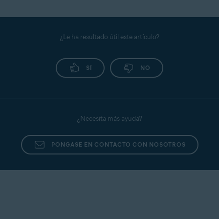
Para administrar los permisos de aplicación del
de Avast One: primeros pasos
.
Escudo de datos confidenciales, consulta el
siguiente artículo:
Escudo de datos confidenciales
de Avast One: primeros pasos
.
¿Le ha resultado útil este artículo?
SÍ
NO
¿Necesita más ayuda?
PÓNGASE EN CONTACTO CON NOSOTROS