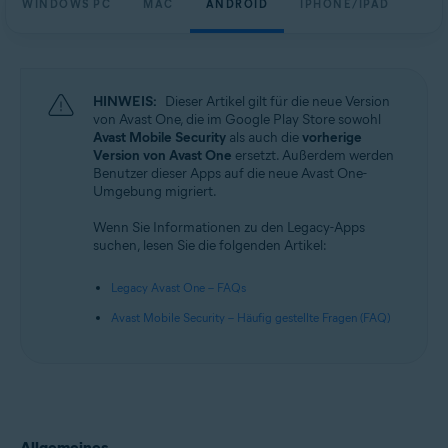
WINDOWS PC
MAC
ANDROID
IPHONE/IPAD
Windows, macOS, Android und iOS
HINWEIS:
Dieser Artikel gilt für die neue Version
von Avast One, die im Google Play Store sowohl
Avast Mobile Security
als auch die
vorherige
Version von Avast One
ersetzt. Außerdem werden
Benutzer dieser Apps auf die neue Avast One-
Umgebung migriert.
Wenn Sie Informationen zu den Legacy-Apps
suchen, lesen Sie die folgenden Artikel:
Legacy Avast One – FAQs
Avast Mobile Security – Häufig gestellte Fragen (FAQ)
Allgemeines