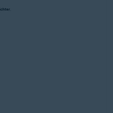
chter
.