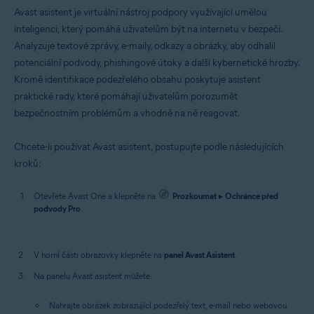
Avast asistent je virtuální nástroj podpory využívající umělou
inteligenci, který pomáhá uživatelům být na internetu v bezpečí.
Analyzuje textové zprávy, e-maily, odkazy a obrázky, aby odhalil
potenciální podvody, phishingové útoky a další kybernetické hrozby.
Kromě identifikace podezřelého obsahu poskytuje asistent
praktické rady, které pomáhají uživatelům porozumět
bezpečnostním problémům a vhodně na ně reagovat.
Chcete-li používat Avast asistent, postupujte podle následujících
kroků:
Otevřete Avast One a klepněte na
Prozkoumat
▸
Ochránce před
podvody Pro
.
V horní části obrazovky klepněte na
panel Avast Asistent
.
Na panelu Avast asistent můžete:
Nahrajte obrázek zobrazující podezřelý text, e-mail nebo webovou