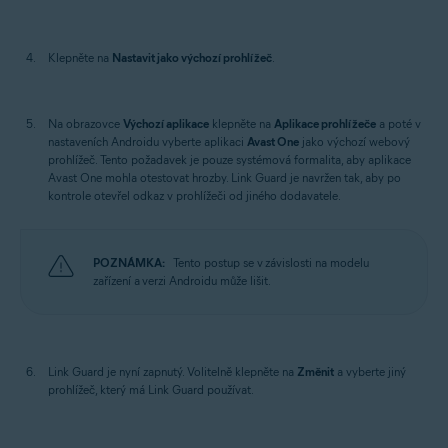
Klepněte na
Nastavit jako výchozí prohlížeč
.
Na obrazovce
Výchozí aplikace
klepněte na
Aplikace prohlížeče
a poté v
nastaveních Androidu vyberte aplikaci
Avast One
jako výchozí webový
prohlížeč. Tento požadavek je pouze systémová formalita, aby aplikace
Avast One mohla otestovat hrozby. Link Guard je navržen tak, aby po
kontrole otevřel odkaz v prohlížeči od jiného dodavatele.
POZNÁMKA:
Tento postup se v závislosti na modelu
zařízení a verzi Androidu může lišit.
Link Guard je nyní zapnutý. Volitelně klepněte na
Změnit
a vyberte jiný
prohlížeč, který má Link Guard používat.