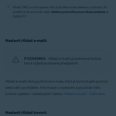
Hlídač SMS je nyní zapnutý. Aby byla aktivována detekce využívající AI,
ujistěte se, že posuvník vedle
detekce podvodů pomocí Avast asistenta
je
ZAPNUTÝ.
Nastavit Hlídač e-mailů
POZNÁMKA:
Hlídač e-mailů je prémiová funkce,
která vyžaduje placené předplatné.
Hlídač e-mailů testuje příchozí e-maily, když je kontrolujete pomocí
webového prohlížeče. Informace o nastavení a používání této
funkce najdete v následujícím článku:
Hlídač e-mailů – Začínáme
.
Nastavit Hlídač hovorů