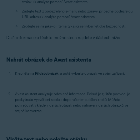
stránku k analýze pomocí Avast asistenta.
Zadejte text z podezřelého e-mailu nebo zprávy, případně podezřelou
URL adresu k analýze pomocí Avast asistenta.
Zeptejte se na jakékoli téma týkající se kybernetické bezpečnosti.
Další informace o těchto možnostech najdete v částech níže:
Nahrát obrázek do Avast asistenta
Klepněte na
Přidat obrázek
, a poté vyberte obrázek ve svém zařízení.
Avast asistent analyzuje odeslané informace. Pokud je zjištěn podvod, je
poskytnuto vysvětlení spolu s doporučením dalších kroků. Můžete
pokračovat v kladení dalších otázek nebo nahrávání dalších obrázků ve
stejné konverzaci.
Vložte text nebo položte otázku