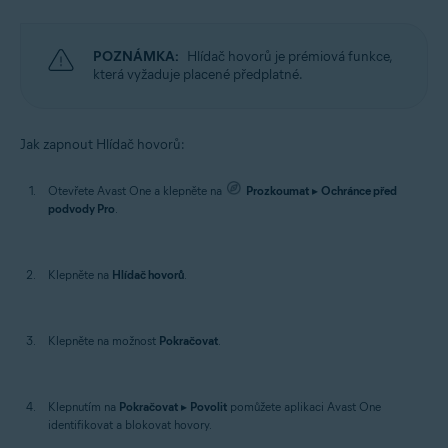
POZNÁMKA:
Hlídač hovorů je prémiová funkce,
která vyžaduje placené předplatné.
Jak zapnout Hlídač hovorů:
Otevřete Avast One a klepněte na
Prozkoumat
▸
Ochránce před
podvody Pro
.
Klepněte na
Hlídač hovorů
.
Klepněte na možnost
Pokračovat
.
Klepnutím na
Pokračovat
▸
Povolit
pomůžete aplikaci Avast One
identifikovat a blokovat hovory.