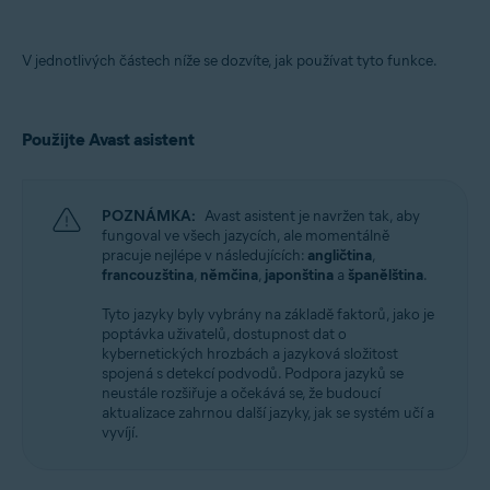
V jednotlivých částech níže se dozvíte, jak používat tyto funkce.
Použijte Avast asistent
POZNÁMKA:
Avast asistent je navržen tak, aby
fungoval ve všech jazycích, ale momentálně
pracuje nejlépe v následujících:
angličtina
,
francouzština
,
němčina
,
japonština
a
španělština
.
Tyto jazyky byly vybrány na základě faktorů, jako je
poptávka uživatelů, dostupnost dat o
kybernetických hrozbách a jazyková složitost
spojená s detekcí podvodů. Podpora jazyků se
neustále rozšiřuje a očekává se, že budoucí
aktualizace zahrnou další jazyky, jak se systém učí a
vyvíjí.