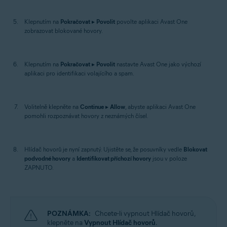
Klepnutím na
Pokračovat
▸
Povolit
povolte aplikaci Avast One
zobrazovat blokované hovory.
Klepnutím na
Pokračovat
▸
Povolit
nastavte Avast One jako výchozí
aplikaci pro identifikaci volajícího a spam.
Volitelně klepněte na
Continue
▸
Allow
, abyste aplikaci Avast One
pomohli rozpoznávat hovory z neznámých čísel.
Hlídač hovorů je nyní zapnutý. Ujistěte se, že posuvníky vedle
Blokovat
podvodné hovory
a
Identifikovat příchozí hovory
jsou v poloze
ZAPNUTO.
POZNÁMKA:
Chcete-li vypnout Hlídač hovorů,
klepněte na
Vypnout Hlídač hovorů
.