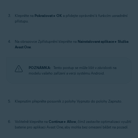
Klepněte na
Pokračovat
▸
OK
a přidejte oprávnění k funkcím usnadnění
přístupu.
Na obrazovce Zpřístupnění klepněte na
Nainstalované aplikace
▸
Služba
Avast One
.
POZNÁMKA:
Tento postup se může lišit v závislosti na
modelu vašeho zařízení a verzi systému Android.
Klepnutím přepněte posuvník z polohy Vypnuto do polohy Zapnuto.
Volitelně klepněte na
Continue
▸
Allow
, čímž zastavíte optimalizaci využití
baterie pro aplikaci Avast One, aby mohla bez omezení běžet na pozadí.