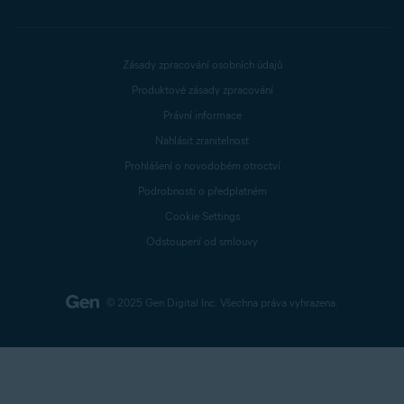
Zásady zpracování osobních údajů
Produktové zásady zpracování
Právní informace
Nahlásit zranitelnost
Prohlášení o novodobém otroctví
Podrobnosti o předplatném
Cookie Settings
Odstoupení od smlouvy
© 2025 Gen Digital Inc.
Všechna práva vyhrazena.