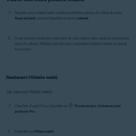
Napište svou otázku nebo vložte podezřelou zprávu či odkaz do pole
Avast asistent
, potom klepněte na ikonu
odeslat
.
Avast asistent poskytne odpověď na vaši otázku nebo analýzu odeslaného
textu či odkazu. Můžete pokračovat v pokládání dalších otázek ve stejné
konverzaci.
Nastavení Hlídače webů
Jak zapnout Hlídač webů:
Otevřete Avast One a klepněte na
Prozkoumat
▸
Ochránce před
podvody Pro
.
Klepněte na
Hlídač webů
.