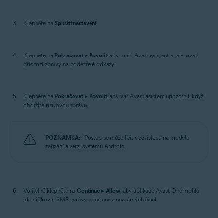
Klepněte na
Spustit nastavení
.
Klepněte na
Pokračovat
▸
Povolit
, aby mohl Avast asistent analyzovat
příchozí zprávy na podezřelé odkazy.
Klepněte na
Pokračovat
▸
Povolit
, aby vás Avast asistent upozornil, když
obdržíte rizikovou zprávu.
POZNÁMKA:
Postup se může lišit v závislosti na modelu
zařízení a verzi systému Android.
Volitelně klepněte na
Continue
▸
Allow
, aby aplikace Avast One mohla
identifikovat SMS zprávy odeslané z neznámých čísel.