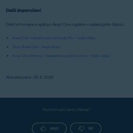
Další doporučení
Další informace o aplikaci Avast One najdete v následujícím článku:
Avast One Ochránce před podvody Pro – časté otázky
Nový Avast One – časté otázky
Avast One Antivirus – bezplatné a placené funkce – časté otázky
Aktualizováno: 29. 6. 2026
Pomohl vám tento článek?
ANO
NE