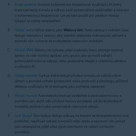
Avast asistent
: Asistent kybernetické bezpečnosti využívající AI, který
analyzuje texty, e-maily a odkazy kvůli potenciálním podvodům a obavám
o kybernetickou bezpečnost. Lze jej také použít pro jakékoli dotazy
týkající se online zabezpečení.
Hlídač webů
(dříve známý jako
Webový štít
): Tento nástroj v reálném čase
testuje internetový provoz, aby zabránil stahování malwaru do zařízení a
pomohl vám vyhnout se podezřelým webovým stránkám.
Hlídač SMS
: Nástroj na ochranu před podvody, který otestuje textové
zprávy ve vaší výchozí aplikaci pro zprávy, aby pomohl odhalit
potenciálně rizikové odkazy nebo podvodný obsah, s volitelnou detekcí
využívající AI.
Hlídač e-mailů
: Funkce, která testuje příchozí e-maily ve vašich online
účtech a pomáhá odhalit potenciální rizika podvodů a phishingu, přičemž
detekce využívající AI je dostupná jako volitelné nastavení.
Hlídač hovorů
: Automaticky blokuje podezřelé a podvodné hovory a
pomáhá vám zjistit, zda příchozí hovory pocházejí od důvěryhodných
kontaktů, podniků nebo potenciálně rizikových zdrojů.
Link Guard
: Tato funkce testuje odkazy, ke kterým se dostanete mimo svůj
prohlížeč, například odkazy z e-mailů nebo zpráv, a upozorní vás, pokud
jsou nebezpečné, ještě před jejich otevřením ve vašem výchozím
prohlížeči.