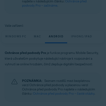
najdete v následujícím článku:
Ochránce před
Windows, macOS, Android a iOS
podvody Pro – začínáme
.
Vaše zařízení:
WINDOWS PC
MAC
ANDROID
IPHONE/IPAD
Ochránce před podvody Pro
je funkce programu Mobile Security,
která uživatelům poskytuje následující nástroje k rozpoznání a
vyhnutí se online hrozbám, čímž zlepšuje digitální bezpečnost:
POZNÁMKA:
Seznam rozdílů mezi bezplatnou
verzí Ochránce před podvody a placenou verzí
Ochránce před podvody Pro najdete v následujícím
článku:
Ochránce před podvody Pro – časté otázky
.