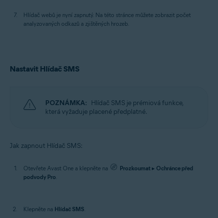
Hlídač webů je nyní zapnutý. Na této stránce můžete zobrazit počet
analyzovaných odkazů a zjištěných hrozeb.
Nastavit Hlídač SMS
POZNÁMKA:
Hlídač SMS je prémiová funkce,
která vyžaduje placené předplatné.
Jak zapnout Hlídač SMS:
Otevřete Avast One a klepněte na
Prozkoumat
▸
Ochránce před
podvody Pro
.
Klepněte na
Hlídač SMS
.