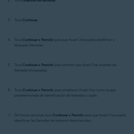
Toca
Guardián de llamadas
.
Toca
Continuar
.
Toca
Continuar
▸
Permitir
para que Avast One pueda identificar y
bloquear llamadas.
Toca
Continuar
▸
Permitir
para permitir que Avast One muestre las
llamadas bloqueadas.
Toca
Continuar
▸
Permitir
para establecer Avast One como tu app
predeterminada de identificación de llamadas y spam.
De forma opcional, toca
Continuar
▸
Permitir
para que Avast One pueda
identificar las llamadas de números desconocidos.