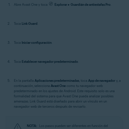
Abre Avast One y toca
Explorar
▸
Guardián de antiestafas Pro
.
Toca
Link Guard
.
Toca
Iniciar configuración
.
Toca
Establecer navegador predeterminado
.
En la pantalla
Aplicaciones predeterminadas
, toca
App de navegador
y, a
continuación, selecciona
Avast One
como tu navegador web
predeterminado en los ajustes de Android. Este requisito solo es una
formalidad del sistema para que Avast One pueda analizar posibles
amenazas. Link Guard está diseñado para abrir un vínculo en un
navegador web de terceros después de revisarlo.
NOTA:
Los pasos pueden ser diferentes en función del